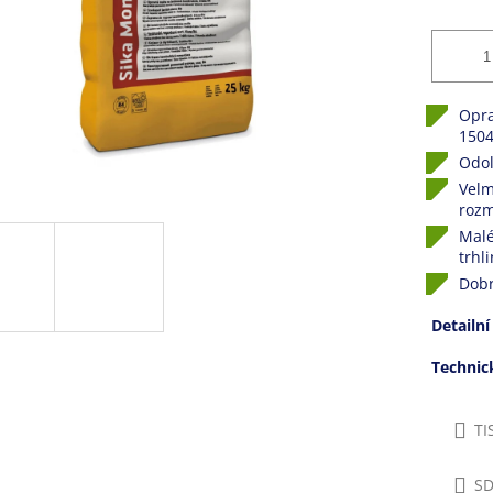
Opra
1504
Odol
Velm
rozm
Malé
trhli
Dobr
Detailní
Techni
TI
SD