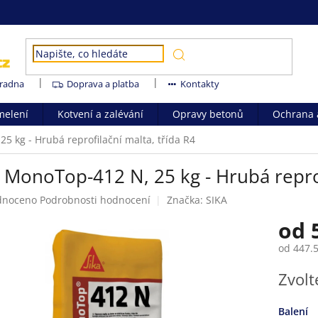
radna
Doprava a platba
Kontakty
melení
Kotvení a zalévání
Opravy betonů
Ochrana a
5 kg - Hrubá reprofilační malta, třída R4
 MonoTop-412 N, 25 kg - Hrubá reprof
né
dnoceno
Podrobnosti hodnocení
Značka:
SIKA
ení
od
tu
od
447.
Měrná
Zvolt
cena:
ek.
Balení