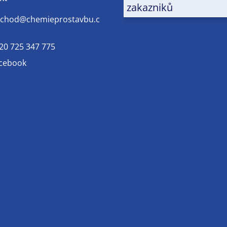
zakazniků
chod
@
chemieprostavbu.c
20 725 347 775
cebook