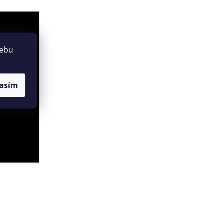
webu
asím