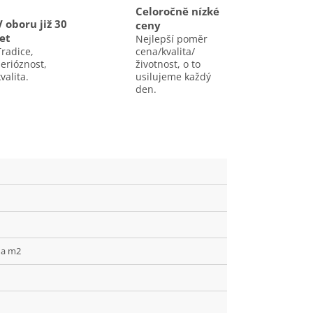
Celoročně nízké
V oboru již 30
ceny
let
Nejlepší poměr
Tradice,
cena/kvalita/
serióznost,
životnost, o to
valita.
usilujeme každý
den.
na m2