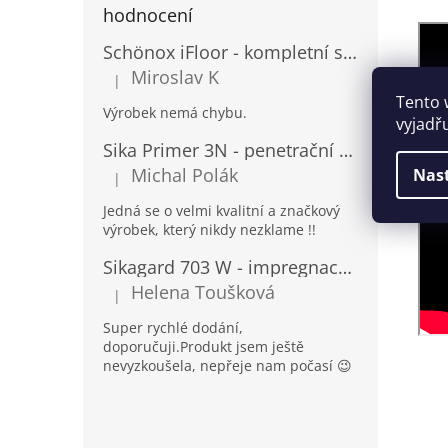
hodnocení
Schönox iFloor - kompletní set pro lepení vinylových podlah
Miroslav K
|
Hodnocení produktu je 5 z 5 hvězdiček.
Tento 
Výrobek nemá chybu.
vyjadř
Sika Primer 3N - penetrační nátěr pro porézní povrchy a kovy
Michal Polák
Nas
|
Hodnocení produktu je 5 z 5 hvězdiček.
Jedná se o velmi kvalitní a značkový
výrobek, který nikdy nezklame !!
Sikagard 703 W - impregnace na fasády a kámen
Helena Toušková
|
Hodnocení produktu je 5 z 5 hvězdiček.
Super rychlé dodání,
doporučuji.Produkt jsem ještě
nevyzkoušela, nepřeje nam počasí 😉