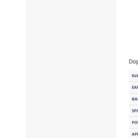
Dop
Kat
EA
BA
SP
PO
AP