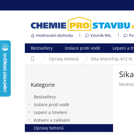
Přejít
na
obsah
Hodnocení obchodu
Vzorník RAL
Po
Bestsellery
Izolace proti vodě
Lepení a t
Domů
Opravy betonů
Sika MonoTop-412 N, 2
P
Sika
o
Přeskočit
s
Kategorie
Průměr
Neoho
kategorie
t
hodnoc
r
produk
Bestsellery
a
je
Izolace proti vodě
n
0,0
Lepení a tmelení
z
n
5
í
Kotvení a zalévání
hvězdič
p
Opravy betonů
a