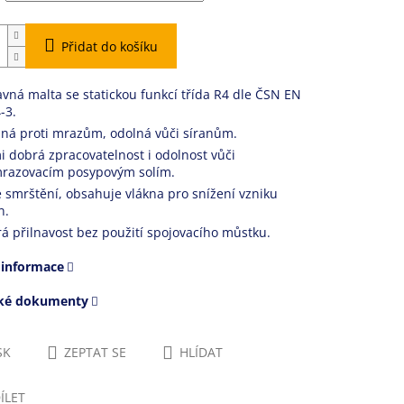
Přidat do košíku
vná malta se statickou funkcí třída R4 dle ČSN EN
-3.
ná proti mrazům, odolná vůči síranům.
i dobrá zpracovatelnost i odolnost vůči
razovacím posypovým solím.
 smrštění, obsahuje vlákna pro snížení vzniku
n.
á přilnavost bez použití spojovacího můstku.
 informace
cké dokumenty
SK
ZEPTAT SE
HLÍDAT
ÍLET