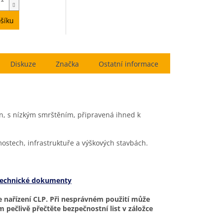
5
hvězdiček.
šíku
Diskuze
Značka
Ostatní informace
, s nízkým smrštěním, připravená ihned k
stech, infrastruktuře a výškových stavbách.
echnické dokumenty
e nařízení CLP. Při nesprávném použití může
 pečlivě přečtěte bezpečnostní list v záložce