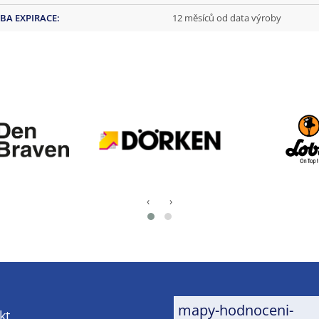
BA EXPIRACE
:
12 měsíců od data výroby
‹
›
mapy-hodnoceni-
kt