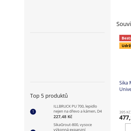
Souvi
Best
Udrž
Sika
Unive
Top 5 produktů
repro
Prům
ILLBRUCK PU 700, lepidlo
hodno
nejen na dřevo a kámen, D4
395 Kč
produ
477,
227,48 Kč
je
5,0
SikaGrout-800, vysoce
výkonná expanzní
z