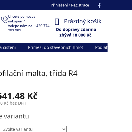
Facebook
Přihlášení / Registrace
Chcete pomoct s
NÁKUPNÍ
Prázdný košík
nákupem?
Volejte nám na: +420 774
KOŠÍK
Do dopravy zdarma
202 895
zbývá 18 000 Kč.
 čištění
Příměsi do stavebních hmot
Podlahové systém
ilační malta, třída R4
541.48 Kč
50 Kč
bez DPH
e variantu