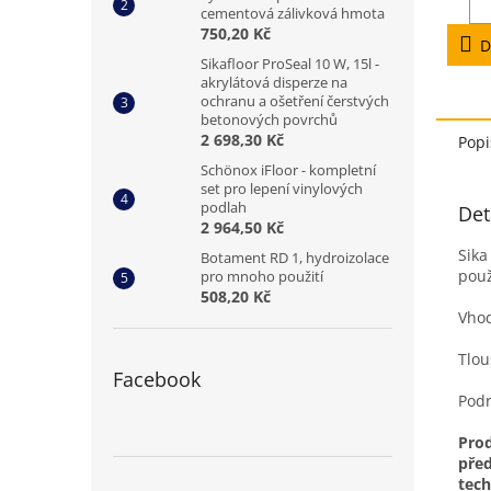
cementová zálivková hmota
5
750,20 Kč
hvězd
D
Sikafloor ProSeal 10 W, 15l -
akrylátová disperze na
ochranu a ošetření čerstvých
betonových povrchů
2 698,30 Kč
Popi
Schönox iFloor - kompletní
set pro lepení vinylových
podlah
Det
2 964,50 Kč
Sika
Botament RD 1, hydroizolace
použ
pro mnoho použití
508,20 Kč
Vhod
Tlou
Facebook
Podr
Prod
před
tec