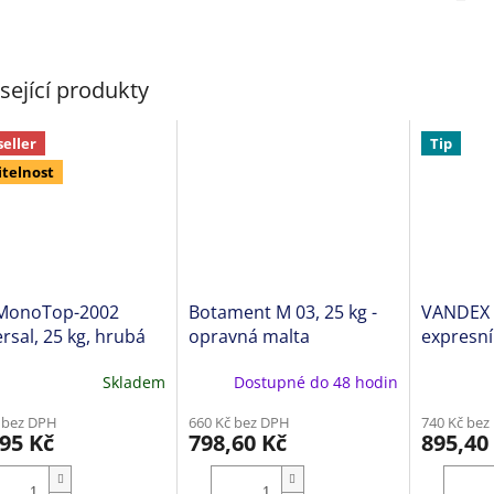
sející produkty
seller
Tip
itelnost
 MonoTop-2002
Botament M 03, 25 kg -
VANDEX R
rsal, 25 kg, hrubá
opravná malta
expresní
filační malta
malta
Skladem
Dostupné do 48 hodin
ěrné
cení
 bez DPH
660 Kč bez DPH
740 Kč bez
ktu
95 Kč
798,60 Kč
895,40