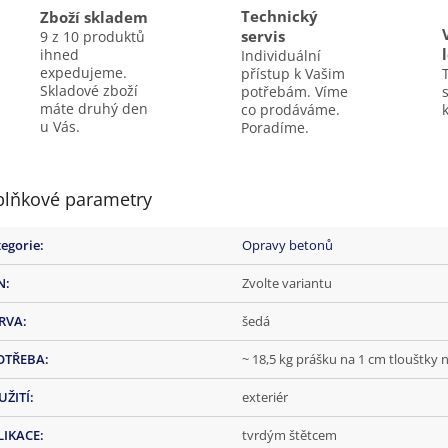
Technický
Zboží skladem
servis
9 z 10 produktů
ihned
Individuální
expedujeme.
přístup k Vašim
Skladové zboží
potřebám. Víme
máte druhý den
co prodáváme.
k
u Vás.
Poradíme.
lňkové parametry
egorie
:
Opravy betonů
N
:
Zvolte variantu
RVA
:
šedá
OTŘEBA
:
~ 18,5 kg prášku na 1 cm tlouštky 
UŽITÍ
:
exteriér
LIKACE
:
tvrdým štětcem