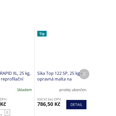
Tip
Další
APID XL, 25 kg,
Sika Top 122 SP, 25 kg -
produkt
 reprofilační
opravná malta na
betonové konstrukce se
Skladem
prodej ukončen
statickou funkcí
Průměrné
hodnocení
 DPH
650 Kč bez DPH
produktu
 Kč
786,50 Kč
DETAIL
je
5,0
z