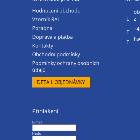
t
Hodnocení obchodu
í
ob
z
Vzorník RAL
Poradna
+4
Doprava a platba
Fa
Kontakty
Obchodní podmínky
Podmínky ochrany osobních
údajů
DETAIL OBJEDNÁVKY
Přihlášení
E-mail
Heslo