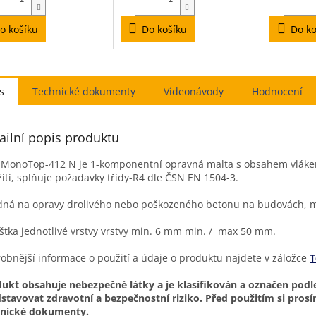
iček.
o košíku
Do košíku
Do ko
s
Hodnocení
ailní popis produktu
 MonoTop-412 N je 1-komponentní opravná malta s obsahem vláken
ití, splňuje požadavky třídy-R4 dle ČSN EN 1504-3.
ná na opravy drolivého nebo poškozeného betonu na budovách, mo
šťka jednotlivé vrstvy vrstvy min. 6 mm min. / max 50 mm.
obnější informace o použití a údaje o produktu najdete v záložce
T
ukt obsahuje nebezpečné látky a je klasifikován a označen podl
stavovat zdravotní a bezpečnostní riziko. Před použitím si prosím
hnické dokumenty.