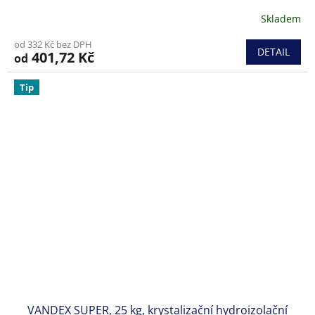
Skladem
Průměrné
hodnocení
od 332 Kč bez DPH
produktu
DETAIL
401,72 Kč
od
je
5,0
z
Tip
5
hvězdiček.
VANDEX SUPER, 25 kg, krystalizační hydroizolační