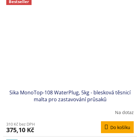
Bestseller
Sika MonoTop-108 WaterPlug, 5kg - blesková těsnicí
malta pro zastavování průsaků
Na dotaz
Průměrné
hodnocení
310 Kč bez DPH
produktu
Do košíku
375,10 Kč
je
5,0