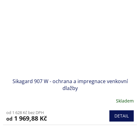
Sikagard 907 W - ochrana a impregnace venkovní
dlažby
Skladem
Průměrné
hodnocení
od 1 628 Kč bez DPH
produktu
DETAIL
1 969,88 Kč
od
je
4,3
z
5