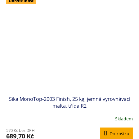
z
Udržitelnost
5
hvězdiček.
Sika MonoTop-2003 Finish, 25 kg, jemná vyrovnávací
malta, třída R2
Skladem
570 Kč bez DPH
Do košíku
689,70 Kč