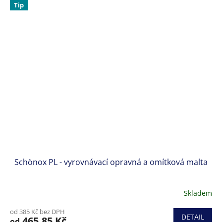
z
Tip
5
hvězdiček.
Schönox PL - vyrovnávací opravná a omítková malta
Skladem
Průměrné
hodnocení
od 385 Kč bez DPH
produktu
DETAIL
465,85 Kč
od