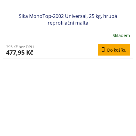
Sika MonoTop-2002 Universal, 25 kg, hrubá
reprofilační malta
Skladem
Průměrné
hodnocení
395 Kč bez DPH
produktu
Do košíku
477,95 Kč
je
5,0
z
5
hvězdiček.