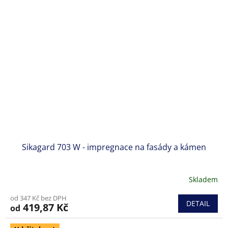
hvězdiček.
Sikagard 703 W - impregnace na fasády a kámen
Skladem
Průměrné
hodnocení
od 347 Kč bez DPH
produktu
DETAIL
419,87 Kč
od
je
5,0