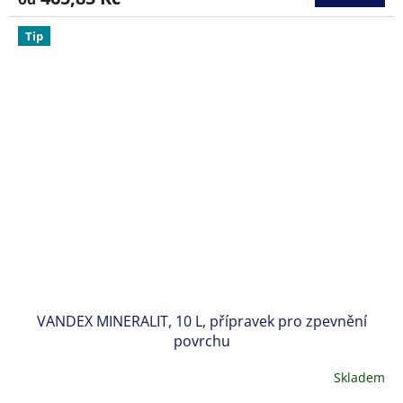
je
5,0
z
Tip
5
hvězdiček.
VANDEX MINERALIT, 10 L, přípravek pro zpevnění
povrchu
Skladem