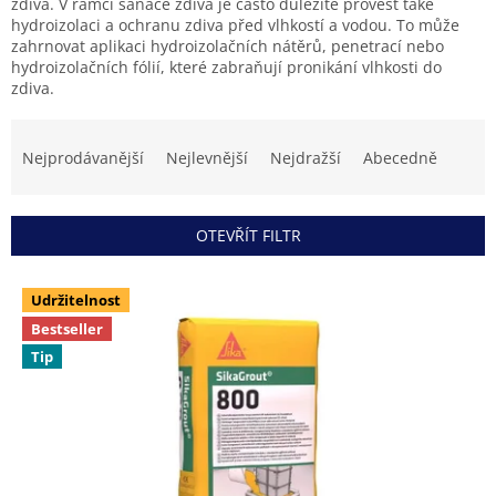
zdiva. V rámci sanace zdiva je často důležité provést také
hydroizolaci a ochranu zdiva před vlhkostí a vodou. To může
zahrnovat aplikaci hydroizolačních nátěrů, penetrací nebo
hydroizolačních fólií, které zabraňují pronikání vlhkosti do
zdiva.
Ř
a
Nejprodávanější
Nejlevnější
Nejdražší
Abecedně
z
e
n
OTEVŘÍT FILTR
í
p
V
r
Udržitelnost
ý
o
Bestseller
p
d
i
Tip
u
s
k
p
t
r
ů
o
d