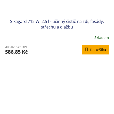
Sikagard 715 W, 2,5 l - účinný čistič na zdi, fasády,
střechu a dlažbu
Skladem
Průměrné
hodnocení
485 Kč bez DPH
produktu
Do košíku
586,85 Kč
je
5,0
z
5
hvězdiček.