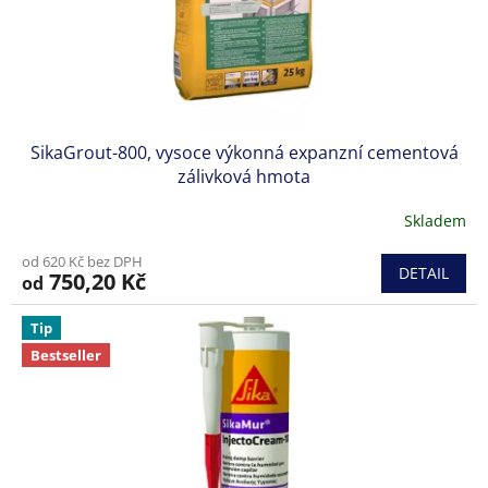
u
k
t
ů
SikaGrout-800, vysoce výkonná expanzní cementová
zálivková hmota
Skladem
od 620 Kč bez DPH
DETAIL
750,20 Kč
od
Tip
Bestseller