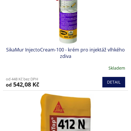
SikaMur InjectoCream-100 - krém pro injektáž vlhkého
zdiva
Skladem
Průměrné
hodnocení
od 448 Kč bez DPH
produktu
DETAIL
542,08 Kč
od
je
4,3
z
5
hvězdiček.