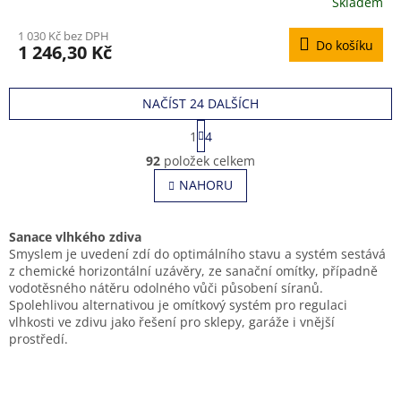
Skladem
1 030 Kč bez DPH
Do košíku
1 246,30 Kč
NAČÍST 24 DALŠÍCH
S
1
4
t
O
r
92
položek celkem
v
á
l
NAHORU
n
á
k
o
d
v
a
Sanace vlhkého zdiva
á
c
Smyslem je uvedení zdí do optimálního stavu a systém sestává
n
í
z chemické horizontální uzávěry, ze sanační omítky, případně
í
p
vodotěsného nátěru odolného vůči působení síranů.
r
Spolehlivou alternativou je omítkový systém pro regulaci
v
vlhkosti ve zdivu jako řešení pro sklepy, garáže i vnější
k
prostředí.
y
v
ý