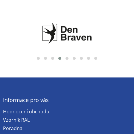
p
i
s
u
Z
á
p
a
Informace pro vás
t
Hodnocení obchodu
í
Vzorník RAL
Poradna