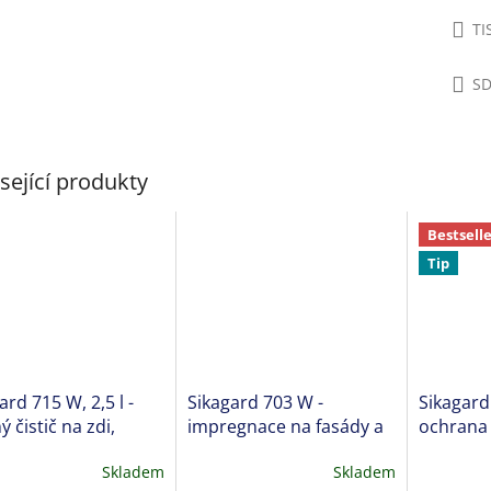
TI
SD
sející produkty
Bestselle
Tip
ard 715 W, 2,5 l -
Sikagard 703 W -
Sikagard
ý čistič na zdi,
impregnace na fasády a
ochrana
y, střechu a dlažbu
kámen
venkovní
Skladem
Skladem
ěrné
Průměrné
Průměrné