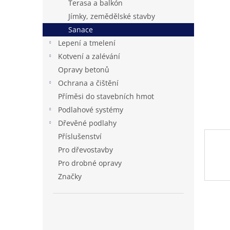
Terasa a balkón
n
Jímky, zemědělské stavby
e
Sanace
l
Lepení a tmelení
Kotvení a zalévání
Opravy betonů
Ochrana a čištění
Příměsi do stavebních hmot
Podlahové systémy
Dřevěné podlahy
Příslušenství
Pro dřevostavby
Pro drobné opravy
Značky