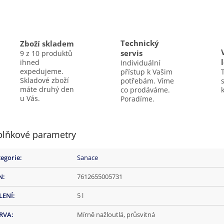
Technický
Zboží skladem
servis
9 z 10 produktů
ihned
Individuální
expedujeme.
přístup k Vašim
Skladové zboží
potřebám. Víme
máte druhý den
co prodáváme.
k
u Vás.
Poradíme.
lňkové parametry
egorie
:
Sanace
N
:
7612655005731
LENÍ
:
5 l
RVA
:
Mírně nažloutlá, průsvitná