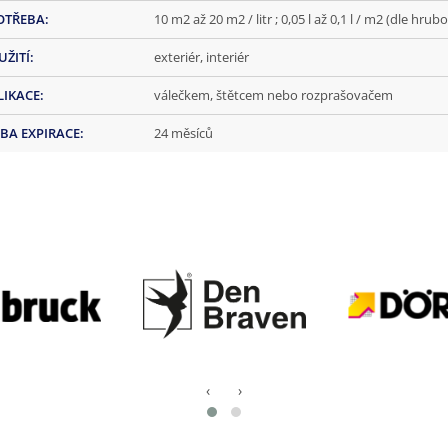
OTŘEBA
:
10 m2 až 20 m2 / litr ; 0,05 l až 0,1 l / m2 (dle hru
UŽITÍ
:
exteriér, interiér
LIKACE
:
válečkem, štětcem nebo rozprašovačem
BA EXPIRACE
:
24 měsíců
‹
›