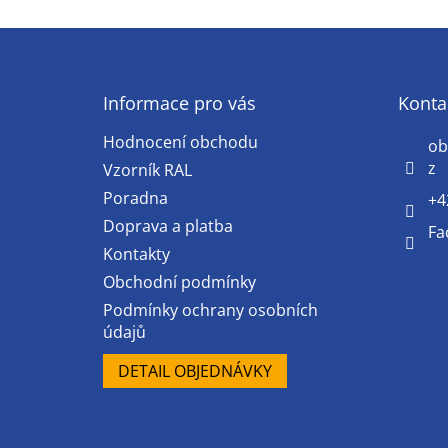
Z
á
p
a
Informace pro vás
Konta
t
Hodnocení obchodu
í
ob
z
Vzorník RAL
Poradna
+4
Doprava a platba
Fa
Kontakty
Obchodní podmínky
Podmínky ochrany osobních
údajů
DETAIL OBJEDNÁVKY