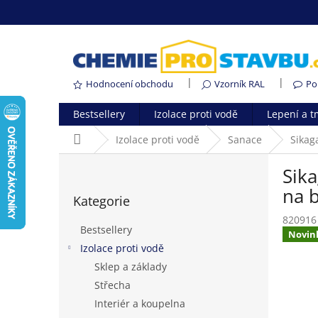
Přejít
na
obsah
Hodnocení obchodu
Vzorník RAL
Po
Bestsellery
Izolace proti vodě
Lepení a t
Domů
Izolace proti vodě
Sanace
Sikag
P
Sika
o
Přeskočit
s
na 
Kategorie
kategorie
t
820916
r
Bestsellery
Novin
a
Izolace proti vodě
n
Sklep a základy
n
í
Střecha
p
Interiér a koupelna
a