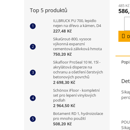
hodno
485 Kč
produ
Top 5 produktů
586,
je
5,0
ILLBRUCK PU 700, lepidlo
z
nejen na dřevo a kámen, D4
5
227,48 Kč
hvězd
D
SikaGrout-800, vysoce
výkonná expanzní
cementová zálivková hmota
750,20 Kč
Popi
Sikafloor ProSeal 10 W, 15l -
akrylátová disperze na
ochranu a ošetření čerstvých
betonových povrchů
Det
2 698,30 Kč
Schönox iFloor - kompletní
Sika
set pro lepení vinylových
pero
podlah
2 964,50 Kč
Botament RD 1, hydroizolace
pro mnoho použití
POU
508,20 Kč
Sika