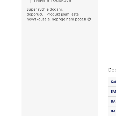
Helena Toušková
|
Hodnocení produktu je 5 z 5 hvězdiček.
Super rychlé dodání,
doporučuji.Produkt jsem ještě
nevyzkoušela, nepřeje nam počasí 😉
Dop
Kat
EA
BA
BA