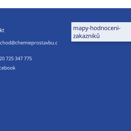
mapy-hodnoceni-
kt
zakazniků
chod
@
chemieprostavbu.c
20 725 347 775
cebook