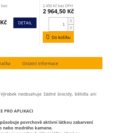
í
č bez
2 450 Kč bez DPH
2 964,50 Kč
 Kč
DETAIL
.
Do košíku
načka
Ostatní informace
 Výrobek neobsahuje žádné biocidy, bělidla ani
E PRO APLIKACI
působuje povrchově aktivní látkou zabarvení
ho nebo modrého kamene.