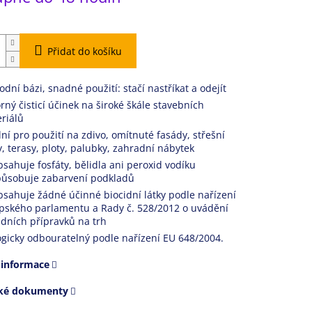
Přidat do košíku
odní bázi, snadné použití: stačí nastříkat a odejít
rný čisticí účinek na široké škále stavebních
riálů
lní pro použití na zdivo, omítnuté fasády, střešní
y, terasy, ploty, palubky, zahradní nábytek
sahuje fosfáty, bělidla ani peroxid vodíku
ůsobuje zabarvení podkladů
sahuje žádné účinné biocidní látky podle nařízení
pského parlamentu a Rady č. 528/2012 o uvádění
idních přípravků na trh
ogicky odbouratelný podle nařízení EU 648/2004.
 informace
cké dokumenty