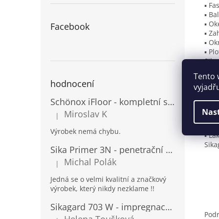
▪ Fa
▪ Ba
▪ Ok
Facebook
▪ Za
▪ Ok
▪ Plo
Sika
a po
Tento 
▪ Be
hodnocení
vyjadř
▪ Ci
▪ Dř
Schönox iFloor - kompletní set pro lepení vinylových podlah
▪ Ko
Nas
Miroslav K
|
▪ Pla
Hodnocení produktu je 5 z 5 hvězdiček.
▪ G
Výrobek nemá chybu.
▪ La
Sika
Sika Primer 3N - penetrační nátěr pro porézní povrchy a kovy
Michal Polák
|
Hodnocení produktu je 5 z 5 hvězdiček.
Jedná se o velmi kvalitní a značkový
výrobek, který nikdy nezklame !!
Sikagard 703 W - impregnace na fasády a kámen
Podr