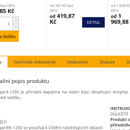
cení
hodnocení
hodnocen
 bez DPH
od 347 Kč bez
od 1 628 K
ktu
produktu
produktu
85 Kč
DPH
DPH
je
je
419,87
1
od
od
5,0
4,3
Kč
969,88
DETAIL
z
z
5
5
iček.
hvězdiček.
hvězdiček
o košíku
s
Hodnocení
Diskuze
Z
ailní popis produktu
gard-1250 je přírodní kapalina na vodní bázi obsahující enzymy.
xid vodíku.
INSTRUKC
DŮLEŽITÉ
Produkt z
ŽITÍ
přírodní
gard®-1250 se používá k čištění následujících oblastí: