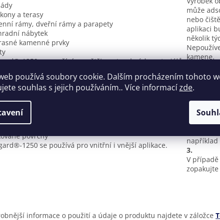
Výrobek ob
sády
může adso
lkony a terasy
nebo čišt
enní rámy, dveřní rámy a parapety
aplikaci 
hradní nábytek
několik tý
rasné kamenné prvky
Nepoužíve
ty
kamene.
gard®-1250 se používá na většinu stavebních materiálů
Přípravek
dkladů, jako např. na:
rozprašov
web používá soubory cookie. Dalším procházením tohoto 
ton
1.
ujete souhlas s jejich používáním.. Více informací
zde
.
hlové zdivo
Přípravek
evo
podmínkác
v
tavení
Souhl
a během p
st
2.
uma
Případné 
kované povrchy
například
gard®-1250 se používá pro vnitřní i vnější aplikace.
3.
V případě 
zopakujte 
obnější informace o použití a údaje o produktu najdete v záložce
T