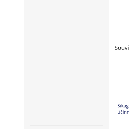
Souvi
Sikag
účinn
fasád
Prům