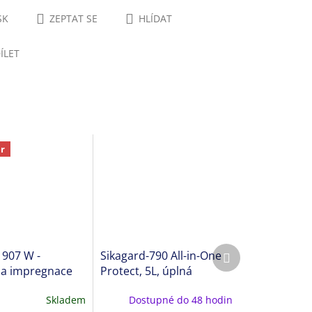
SK
ZEPTAT SE
HLÍDAT
ÍLET
r
Další
 907 W -
Sikagard-790 All-in-One
produkt
 a impregnace
Protect, 5L, úplná
 dlažby
ochrana povrchů
Skladem
Dostupné do 48 hodin