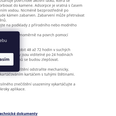
sahuje povrchově aktivní látku, která se
rbovat do kamene. Adsorpce je vratná s časem
ěním vodou. Nicméně bezprostředně po
bude kámen zabarven. Zabarvení může přetrvávat
dnů.
jte na podklady z přírodního nebo modrého
 naneste rovnoměrně na povrch pomocí
ače.
webu
 nechte působit 48 až 72 hodin v suchých
h. Výsledky jsou viditelné po 24 hodinách
asím
rvních 7 dnů se budou zlepšovat.
zbytky znečištění odstraňte mechanicky,
 kartáčováním kartáčem s tuhými štětinami.
silného znečištění usazeniny vykartáčujte a
kroky aplikace.
echnické dokumenty