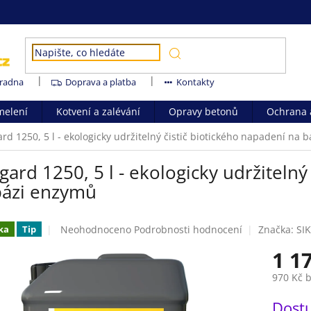
radna
Doprava a platba
Kontakty
melení
Kotvení a zalévání
Opravy betonů
Ochrana a
ard 1250, 5 l - ekologicky udržitelný čistič biotického napadení na 
gard 1250, 5 l - ekologicky udržitelný
bázi enzymů
Průměrné
Neohodnoceno
Podrobnosti hodnocení
Značka:
SI
ka
Tip
hodnocení
1 1
produktu
je
970 Kč 
0,0
z
Měrná
Dost
5
cena: