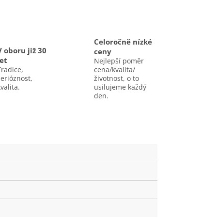
Celoročně nízké
V oboru již 30
ceny
let
Nejlepší poměr
Tradice,
cena/kvalita/
serióznost,
životnost, o to
valita.
usilujeme každý
den.