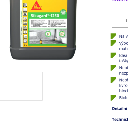
hvězdiček.
Na v
Výbo
mate
Ideá
tašk
Neob
nezp
Neob
Evro
bioc
Biol
Detailní
Techni