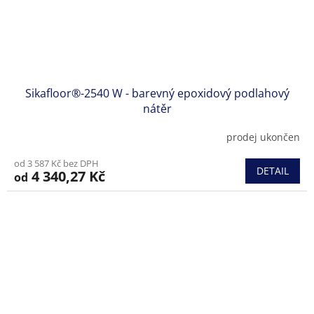
Sikafloor®-2540 W - barevný epoxidový podlahový
nátěr
prodej ukončen
Průměrné
hodnocení
od 3 587 Kč bez DPH
produktu
DETAIL
4 340,27 Kč
od
je
5,0
z
5
hvězdiček.