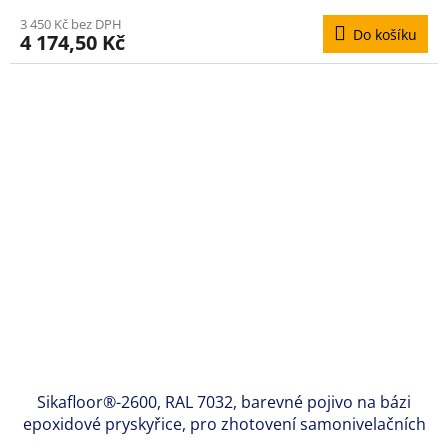
3 450 Kč bez DPH
Do košíku
4 174,50 Kč
Sikafloor®-2600, RAL 7032, barevné pojivo na bázi
epoxidové pryskyřice, pro zhotovení samonivelačních
podlahových nátěrů