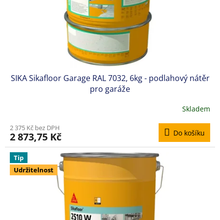
d
u
k
t
ů
SIKA Sikafloor Garage RAL 7032, 6kg - podlahový nátěr
pro garáže
Skladem
Průměrné
hodnocení
2 375 Kč bez DPH
produktu
Do košíku
2 873,75 Kč
je
4,8
z
Tip
5
Udržitelnost
hvězdiček.