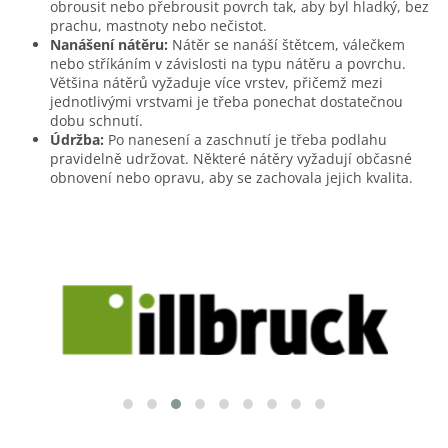
c
obrousit nebo přebrousit povrch tak, aby byl hladký, bez
í
prachu, mastnoty nebo nečistot.
p
Nanášení nátěru:
Nátěr se nanáší štětcem, válečkem
r
nebo stříkáním v závislosti na typu nátěru a povrchu.
v
Většina nátěrů vyžaduje více vrstev, přičemž mezi
k
jednotlivými vrstvami je třeba ponechat dostatečnou
y
dobu schnutí.
v
Údržba:
Po nanesení a zaschnutí je třeba podlahu
ý
pravidelně udržovat. Některé nátěry vyžadují občasné
p
obnovení nebo opravu, aby se zachovala jejich kvalita.
i
s
u