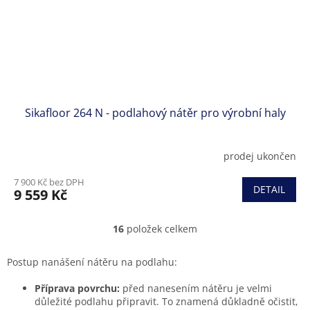
Sikafloor 264 N - podlahový nátěr pro výrobní haly
prodej ukončen
7 900 Kč bez DPH
DETAIL
9 559 Kč
16
položek celkem
O
v
l
Postup nanášení nátěru na podlahu:
á
d
Příprava povrchu:
před nanesením nátěru je velmi
a
důležité podlahu připravit. To znamená důkladně očistit,