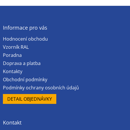
Z
á
p
a
Informace pro vás
t
Hodnocení obchodu
í
Vzorník RAL
Poradna
Doprava a platba
Kontakty
Obchodní podmínky
Podmínky ochrany osobních údajů
DETAIL OBJEDNÁVKY
Kontakt