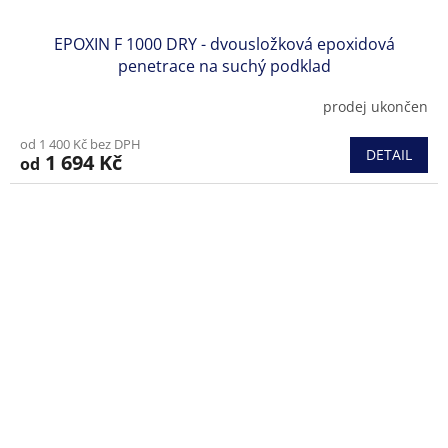
EPOXIN F 1000 DRY - dvousložková epoxidová
penetrace na suchý podklad
prodej ukončen
Průměrné
hodnocení
od 1 400 Kč bez DPH
produktu
DETAIL
1 694 Kč
od
je
3,0
z
5
hvězdiček.