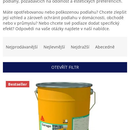
podlahy, požadavcích na odolnost a estetických preferencích.
Máte opotřebovanou nebo poškozenou podlahu? Chcete zlepšit
její vzhled a zároveň ochránit podlahu v domácnosti, obchodě
nebo v průmyslu? Nebo chcete své podlaze dodat specifický
efekt? Odpovědi na vaše otázky najdete v naší nabídce.
Ř
a
Nejprodávanější
Nejlevnější
Nejdražší
Abecedně
z
e
n
OTEVŘÍT FILTR
í
p
V
r
Bestseller
ý
o
p
d
i
u
s
k
p
t
r
ů
o