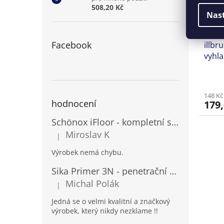
508,20 Kč
Nas
Facebook
illbr
vyhla
148 Kč
hodnocení
179,
Schönox iFloor - kompletní set pro lepení vinylových podlah
Miroslav K
|
Hodnocení produktu je 5 z 5 hvězdiček.
Výrobek nemá chybu.
Sika Primer 3N - penetrační nátěr pro porézní povrchy a kovy
Michal Polák
|
Hodnocení produktu je 5 z 5 hvězdiček.
Jedná se o velmi kvalitní a značkový
výrobek, který nikdy nezklame !!