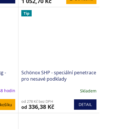
1 052,70 Kč
Tip
g -
Schönox SHP - speciální penetrace
pro nesavé podklady
48 hodin
Skladem
od 278 Kč bez DPH
DETAIL
košíku
336,38 Kč
od