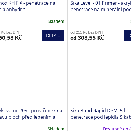
ox KH FIX - penetrace na
Sika Level - 01 Primer - akr
 a anhydrit
penetrace na minerální po
Skladem
 Kč bez DPH
od 255 Kč bez DPH
DETAIL
D
60,58 Kč
308,55 Kč
od
Aktivator 205 - prostředek na
Sika Bond Rapid DPM, 5 l -
avu ploch před lepením a
penetrace pod lepidla Sik
ením
Skladem
Dostupné do 