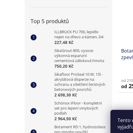
hvězd
Top 5 produktů
ILLBRUCK PU 700, lepidlo
nejen na dřevo a kámen, D4
227,48 Kč
Bota
SikaGrout-800, vysoce
výkonná expanzní
zpevň
cementová zálivková hmota
750,20 Kč
Sikafloor ProSeal 10 W, 15l -
akrylátová disperze na
od 210
ochranu a ošetření čerstvých
2
od
betonových povrchů
2 698,30 Kč
Schönox iFloor - kompletní
set pro lepení vinylových
podlah
2 964,50 Kč
Tento 
vyjadř
Botament RD 1, hydroizolace
pro mnoho použití