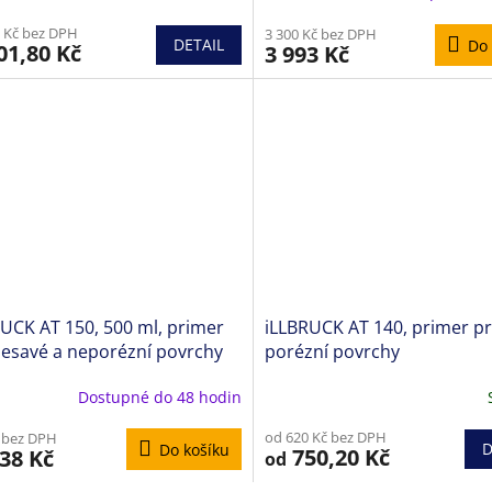
 Kč bez DPH
3 300 Kč bez DPH
DETAIL
Do 
01,80 Kč
3 993 Kč
UCK AT 150, 500 ml, primer
iLLBRUCK AT 140, primer p
nesavé a neporézní povrchy
porézní povrchy
Dostupné do 48 hodin
od 620 Kč bez DPH
 bez DPH
D
Do košíku
750,20 Kč
38 Kč
od