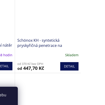
Schönox KH - syntetická
ní nátěr
pryskyřičná penetrace na
cementové podklady
48 hodin
Skladem
Průměrné
hodnocení
od 370 Kč bez DPH
produktu
ETAIL
DETAIL
447,70 Kč
od
je
5,0
z
5
hvězdiček.
webu