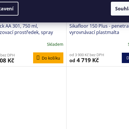
tavení
Souhl
uck AA 301, 750 ml,
Sikafloor 150 Plus - penetra
zovací prostředek, spray
vyrovnávací plastmalta
Skladem
od 3 900 Kč bez DPH
 bez DPH
D
Do košíku
4 719 Kč
08 Kč
od