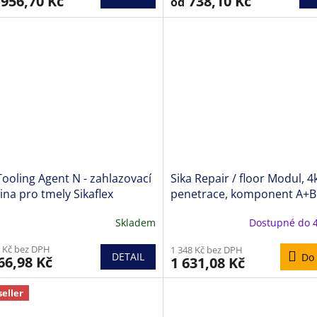
956,70 Kč
738,10 Kč
od
je
5,0
z
5
hvězdiček.
Tooling Agent N - zahlazovací
Sika Repair / floor Modul, 4k
ina pro tmely Sikaflex
penetrace, komponent A+B
systému Sikafloor EpoCem
Skladem
Dostupné do 
ěrné
cení
 Kč bez DPH
1 348 Kč bez DPH
ktu
DETAIL
Do 
66,98 Kč
1 631,08 Kč
seller