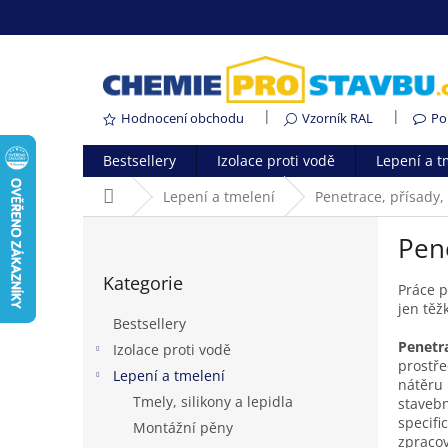
Přejít
na
obsah
Hodnocení obchodu
Vzorník RAL
Po
Bestsellery
Izolace proti vodě
Lepení a t
Domů
Lepení a tmelení
Penetrace, přísady,
P
Pene
o
Přeskočit
s
Kategorie
kategorie
t
Práce p
jen těž
r
Bestsellery
a
Penetr
Izolace proti vodě
n
prostře
Lepení a tmelení
n
nátěru 
í
Tmely, silikony a lepidla
stavebn
p
specifi
Montážní pěny
zpracov
a