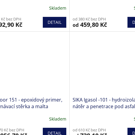
Skladem
ěrné
cení
 Kč bez DPH
od 380 Kč bez DPH
ktu
DETAIL
D
92,90 Kč
459,80 Kč
od
iček.
loor 151 - epoxidový primer,
SIKA Igasol -101 - hydroizol
návací stěrka a malta
nátěr a penetrace pod asfa
pásy a stěrky
Skladem
Průměrné
hodnocení
70 Kč bez DPH
od 610 Kč bez DPH
produktu
DETAIL
D