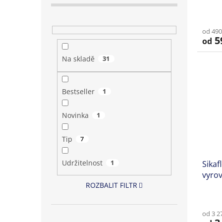
ů
Prům
hodno
od 490
produ
5
od
je
5,0
Na skladě
31
z
5
hvězd
Bestseller
1
Novinka
1
Tip
7
Udržitelnost
1
Sikaf
vyrov
ROZBALIT FILTR
od 3 2