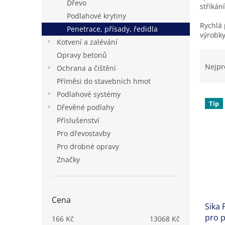
Dřevo
stříkán
n
Podlahové krytiny
e
Rychlá 
Penetrace, přísady, ředidla
l
výrobky,
Kotvení a zalévání
Ř
Opravy betonů
a
Nejpr
Ochrana a čištění
z
Příměsi do stavebních hmot
e
Podlahové systémy
V
n
Tip
ý
í
Dřevěné podlahy
p
p
Příslušenství
i
r
Pro dřevostavby
s
o
Pro drobné opravy
p
d
Značky
r
u
o
k
d
t
u
ů
Cena
Sika 
k
pro p
t
166
Kč
13068
Kč