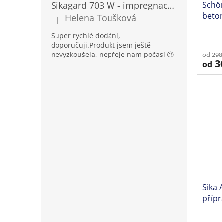
Schön
Sikagard 703 W - impregnace na fasády a kámen
beton
Helena Toušková
|
Hodnocení produktu je 5 z 5 hvězdiček.
Super rychlé dodání,
doporučuji.Produkt jsem ještě
nevyzkoušela, nepřeje nam počasí 😉
od 298
3
od
Sika 
přípr
tmel