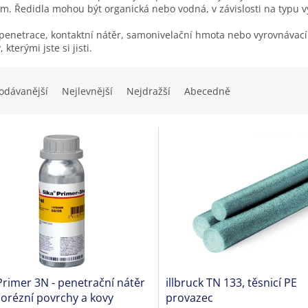
ím. Ředidla mohou být organická nebo vodná, v závislosti na typu 
penetrace, kontaktní nátěr, samonivelační hmota nebo vyrovnávac
 kterými jste si jisti.
odávanější
Nejlevnější
Nejdražší
Abecedně
Primer 3N - penetrační nátěr
illbruck TN 133, těsnicí PE
orézní povrchy a kovy
provazec