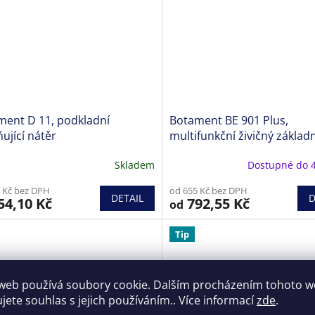
iček.
ment D 11, podkladní
Botament BE 901 Plus,
ující nátěr
multifunkční živičný základ
Skladem
Dostupné do 
 Kč bez DPH
od 655 Kč bez DPH
DETAIL
D
54,10 Kč
792,55 Kč
od
Tip
web používá soubory cookie. Dalším procházením tohoto 
ujete souhlas s jejich používáním.. Více informací
zde
.