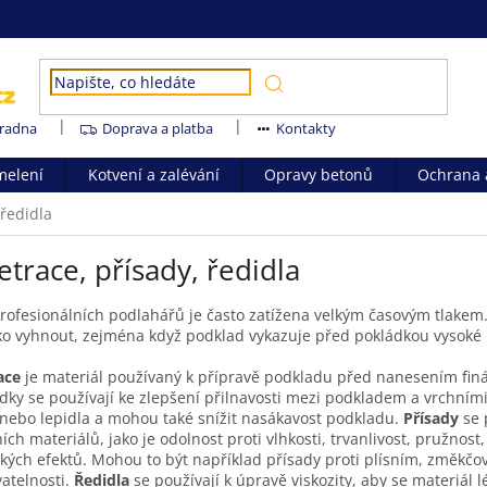
radna
Doprava a platba
Kontakty
melení
Kotvení a zalévání
Opravy betonů
Ochrana a
 ředidla
trace, přísady, ředidla
rofesionálních podlahářů je často zatížena velkým časovým tlakem.
ko vyhnout, zejména když podklad vykazuje před pokládkou vysoké 
ace
je materiál používaný k přípravě podkladu před nanesením finál
dky se používají ke zlepšení přilnavosti mezi podkladem a vrchními ná
nebo lepidla a mohou také snížit nasákavost podkladu.
Přísady
se 
ích materiálů, jako je odolnost proti vlhkosti, trvanlivost, pružnos
ckých efektů. Mohou to být například přísady proti plísním, změkčo
atelnosti.
Ředidla
se používají k úpravě viskozity, aby se materiál 