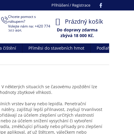
Facebook
Přihlášení / Registrace
Chcete pomoct s
NÁKUPNÍ
Prázdný košík
nákupem?
Volejte nám na: +420 774
KOŠÍK
Do dopravy zdarma
202 895
zbývá 18 000 Kč.
 čištění
Příměsi do stavebních hmot
Podlahové systém
 V některých situacích se časovému zpoždění lze
hodnoty zbytkové vlhkosti.
ních vrstev barvy nebo lepidla. Penetrační
těry, zajišťují lepší přilnavost, zvyšují trvanlivost
přidávají za účelem zlepšení určitých vlastností
t, nebo za účelem snížení vysychání či vytvoření
vadla, změkčující přísady nebo přísady pro zlepšení
lépe aplikoval, ať už štětcem, válečkem nebo