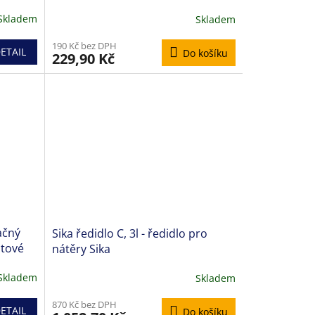
Skladem
Skladem
190 Kč bez DPH
ETAIL
Do košíku
229,90 Kč
ačný
Sika ředidlo C, 3l - ředidlo pro
ltové
nátěry Sika
Skladem
Skladem
870 Kč bez DPH
ETAIL
Do košíku