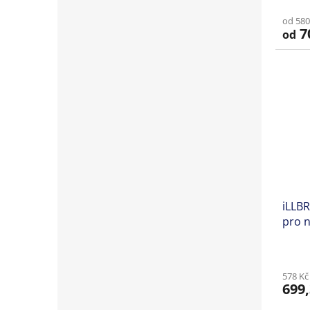
od 580
7
od
iLLBR
pro 
578 Kč
699,