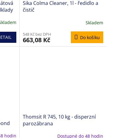
ylátová
Sika Colma Cleaner, 1l - ředidlo a
dklady
čistič
Skladem
Skladem
548 Kč bez DPH
ETAIL
Do košíku
663,08 Kč
Thomsit R 745, 10 kg - disperzní
abond
parozábrana
48 hodin
Dostupné do 48 hodin