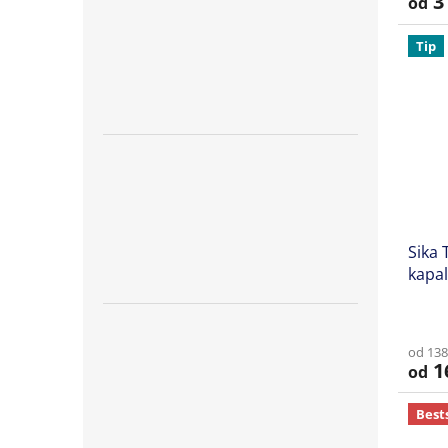
3 
od
Tip
Sika 
kapal
Prům
hodno
od 138
produ
1
od
je
5,0
z
Best
5