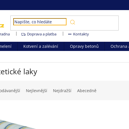
radna
Doprava a platba
Kontakty
melení
Kotvení a zalévání
Opravy betonů
Ochrana a
etické laky
odávanější
Nejlevnější
Nejdražší
Abecedně