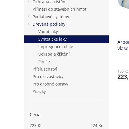
Ochrana a čištění
s
o
n
Příměsi do stavebních hmot
p
d
e
r
u
Podlahové systémy
l
o
k
Dřevěné podlahy
d
t
Vodní laky
u
ů
Syntetické laky
k
Arbor
Impregnační oleje
t
vlase
Údržba a čištění
ů
Plniče
Příslušenství
185 Kč
223,
Pro dřevostavby
Pro drobné opravy
Značky
Cena
223
Kč
224
Kč