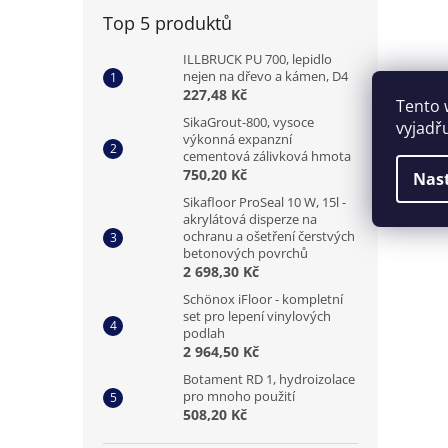
Top 5 produktů
ILLBRUCK PU 700, lepidlo
nejen na dřevo a kámen, D4
227,48 Kč
Tento 
SikaGrout-800, vysoce
vyjadř
výkonná expanzní
cementová zálivková hmota
750,20 Kč
Nas
Sikafloor ProSeal 10 W, 15l -
akrylátová disperze na
ochranu a ošetření čerstvých
betonových povrchů
2 698,30 Kč
Schönox iFloor - kompletní
set pro lepení vinylových
podlah
2 964,50 Kč
Botament RD 1, hydroizolace
pro mnoho použití
508,20 Kč