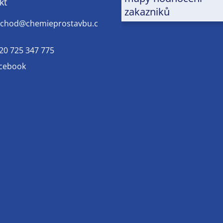
kt
zakazniků
chod
@
chemieprostavbu.c
20 725 347 775
cebook