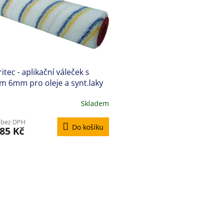
itec - aplikační váleček s
m 6mm pro oleje a synt.laky
Skladem
 bez DPH
Do košíku
85 Kč
O
v
l
á
d
a
c
í