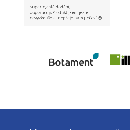
Super rychlé dodání,
doporučuji.Produkt jsem ještě
nevyzkoušela, nepřeje nam počasí 😉
Z
á
p