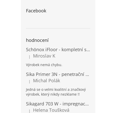
Facebook
hodnocení
Schönox iFloor - kompletní set pro lepení vinylových podlah
Miroslav K
|
Hodnocení produktu je 5 z 5 hvězdiček.
Výrobek nemá chybu.
Sika Primer 3N - penetrační nátěr pro porézní povrchy a kovy
Michal Polák
|
Hodnocení produktu je 5 z 5 hvězdiček.
Jedná se o velmi kvalitní a značkový
výrobek, který nikdy nezklame !!
Sikagard 703 W - impregnace na fasády a kámen
Helena Toušková
|
Hodnocení produktu je 5 z 5 hvězdiček.