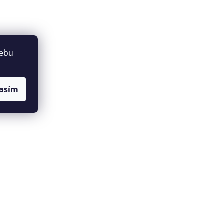
webu
asím