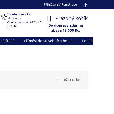
Facebook
Přihlášení / Registrace
Chcete pomoct s
NÁKUPNÍ
Prázdný košík
nákupem?
Volejte nám na: +420 774
KOŠÍK
Do dopravy zdarma
202 895
zbývá 18 000 Kč.
 čištění
Příměsi do stavebních hmot
Podlahové systém
1
položek celkem