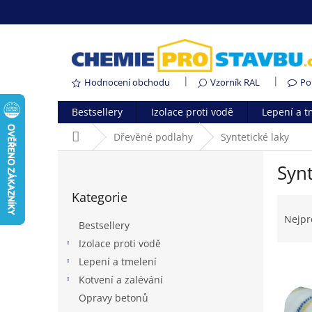
Přejít
na
obsah
Hodnocení obchodu
Vzorník RAL
Po
Bestsellery
Izolace proti vodě
Lepení a t
Domů
Dřevěné podlahy
Syntetické laky
P
Synt
o
Přeskočit
s
Kategorie
kategorie
Ř
t
a
r
Nejpr
Bestsellery
z
a
Izolace proti vodě
e
n
V
n
Lepení a tmelení
n
ý
í
í
Kotvení a zalévání
p
p
p
Opravy betonů
i
r
a