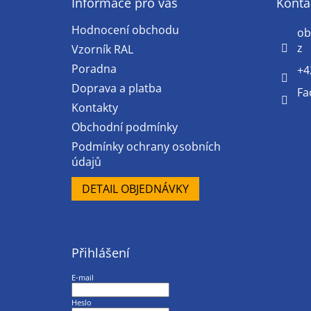
a
Informace pro vás
Konta
t
Hodnocení obchodu
í
ob
z
Vzorník RAL
Poradna
+4
Doprava a platba
Fa
Kontakty
Obchodní podmínky
Podmínky ochrany osobních
údajů
DETAIL OBJEDNÁVKY
Přihlášení
E-mail
Heslo