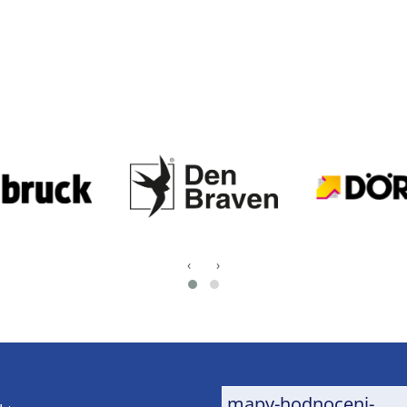
‹
›
mapy-hodnoceni-