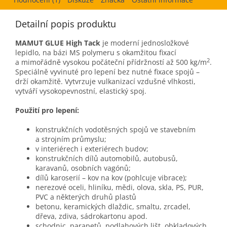
Detailní popis produktu
MAMUT GLUE High Tack
je moderní jednosložkové
lepidlo, na bázi MS polymeru s okamžitou fixací
2
a mimořádně vysokou počáteční přídržností až 500 kg/m
.
Speciálně vyvinuté pro lepení bez nutné fixace spojů –
drží okamžitě. Vytvrzuje vulkanizací vzdušné vlhkosti,
vytváří vysokopevnostní, elastický spoj.
Použití pro lepení:
konstrukčních vodotěsných spojů ve stavebním
a strojním průmyslu;
v interiérech i exteriérech budov;
konstrukčních dílů automobilů, autobusů,
karavanů, osobních vagónů;
dílů karoserií – kov na kov (pohlcuje vibrace);
nerezové oceli, hliníku, mědi, olova, skla, PS, PUR,
PVC a některých druhů plastů
betonu, keramických dlaždic, smaltu, zrcadel,
dřeva, zdiva, sádrokartonu apod.
schodnic, parapetů, podlahových lišt, obkladových