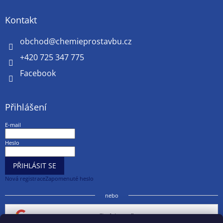
Kontakt
obchod
@
chemieprostavbu.cz
+420 725 347 775
Facebook
Přihlášení
E-mail
Heslo
PŘIHLÁSIT SE
Nová registrace
Zapomenuté heslo
nebo
Přihlásit se přes Google