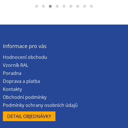
Z
á
p
a
Informace pro vás
t
Hodnocení obchodu
í
Vzorník RAL
Poradna
Doprava a platba
Kontakty
Obchodní podmínky
Podmínky ochrany osobních údajů
DETAIL OBJEDNÁVKY