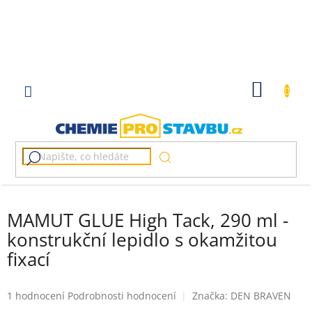
Přejít
na
obsah
NÁKUP
KOŠÍK
MAMUT GLUE High Tack, 290 ml -
konstrukční lepidlo s okamžitou
fixací
Průměrné
1 hodnocení
Podrobnosti hodnocení
Značka:
DEN BRAVEN
hodnocení