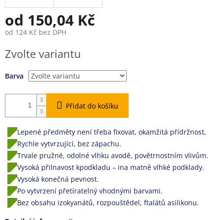
od
150,04 Kč
od
124 Kč
bez DPH
Měrná
Zvolte variantu
cena:
Barva
Přidat do košíku
Lepené předměty není třeba fixovat, okamžitá přídržnost,
Rychle vytvrzující, bez zápachu.
Trvale pružné, odolné vlhku avodě, povětrnostním vlivům.
Vysoká přilnavost kpodkladu – ina matně vlhké podklady.
Vysoká konečná pevnost.
Po vytvrzení přetíratelný vhodnými barvami.
Bez obsahu izokyanátů, rozpouštědel, ftalátů asilikonu.