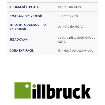
APLIKAČNÍ TEPLOTA
:
od +5°C do +40°C
RYCHLOST VYTVRZENÍ
:
2 - 3 mm / 24 h
TEPLOTNÍ ODOLNOST PO
od -40°C do +90°C
VYTVRZENÍ
:
V suchu při teplotě +5°C do
SKLADOVÁNÍ
:
+25°C
DOBA EXPIRACE
:
18 měsíců od data výroby