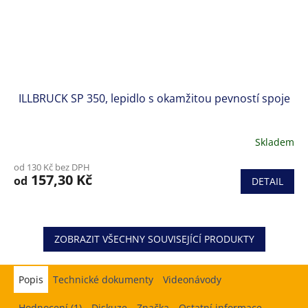
ILLBRUCK SP 350, lepidlo s okamžitou pevností spoje
Skladem
od 130 Kč bez DPH
157,30 Kč
od
DETAIL
ZOBRAZIT VŠECHNY SOUVISEJÍCÍ PRODUKTY
Popis
Hodnocení (1)
Diskuze
Značka
Ostatní informace