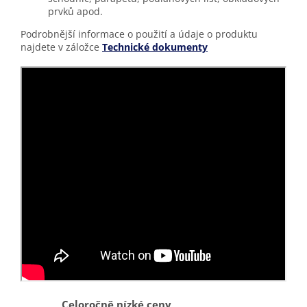
prvků apod.
Podrobnější informace o použití a údaje o produktu
najdete v záložce
Technické dokumenty
Celoročně nízké ceny