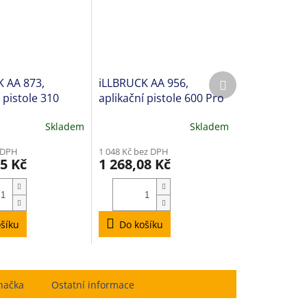
Další
 AA 873,
iLLBRUCK AA 956,
produkt
 pistole 310
aplikační pistole 600 Pro
Combi
Skladem
Skladem
 DPH
1 048 Kč bez DPH
95 Kč
1 268,08 Kč
šíku
Do košíku
načka
Ostatní informace