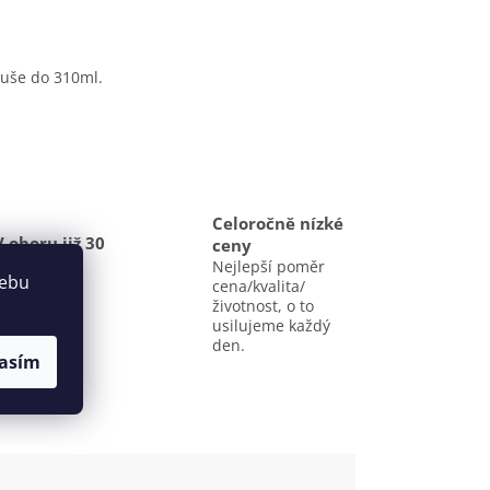
rtuše do 310ml.
Celoročně nízké
V oboru již 30
ceny
let
Nejlepší poměr
webu
Tradice,
cena/kvalita/
serióznost,
životnost, o to
valita.
usilujeme každý
den.
asím