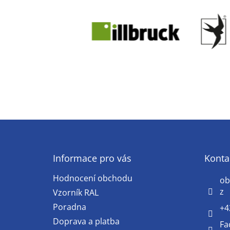
Z
á
p
a
Informace pro vás
Konta
t
Hodnocení obchodu
í
ob
z
Vzorník RAL
Poradna
+4
Doprava a platba
Fa