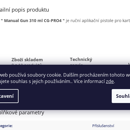
ailní popis produktu
 " Manual Gun 310 ml CG-PRO4 "
je r
uční aplikační pistole pro ka
Technický
Zboží skladem
servis
9 z 10 produktů
ihned
Individuální
web používá soubory cookie. Dalším procházením tohoto 
expedujeme.
přístup k Vašim
ujete souhlas s jejich používáním.. Více informací
zde
.
Skladové zboží
potřebám. Víme
máte druhý den
co prodáváme.
k
u Vás.
Poradíme.
tavení
Souhl
lňkové parametry
egorie
:
Příslušenství