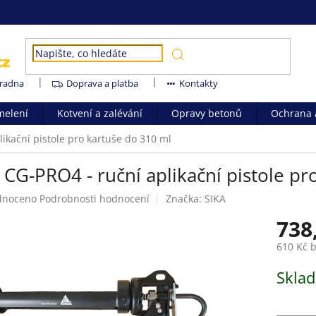
radna
Doprava a platba
Kontakty
melení
Kotvení a zalévání
Opravy betonů
Ochrana a
likační pistole pro kartuše do 310 ml
 CG-PRO4 - ruční aplikační pistole p
né
dnoceno
Podrobnosti hodnocení
Značka:
SIKA
ení
738
tu
610 Kč 
Měrná
Skla
cena:
ek.