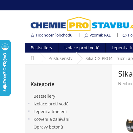
Přejít
na
obsah
Hodnocení obchodu
Vzorník RAL
Po
Bestsellery
Izolace proti vodě
Lepení a t
Domů
Příslušenství
Sika CG-PRO4 - ruční ap
P
Sika
o
Přeskočit
s
Kategorie
Průměr
Neoho
kategorie
t
hodnoc
r
produk
Bestsellery
a
je
Izolace proti vodě
n
0,0
Lepení a tmelení
z
n
5
í
Kotvení a zalévání
hvězdič
p
Opravy betonů
a