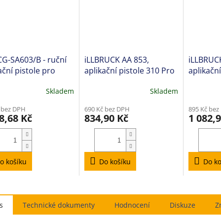
CG-SA603/B - ruční
iLLBRUCK AA 853,
iLLBRUCK
ační pistole pro
aplikační pistole 310 Pro
aplikační
porce 600 ml a
Ultra
Skladem
Skladem
še 300 ml
ěrné
cení
 bez DPH
690 Kč bez DPH
895 Kč bez
ktu
8,68 Kč
834,90 Kč
1 082,
iček.
o košíku
Do košíku
Do ko
s
Hodnocení
Diskuze
Z