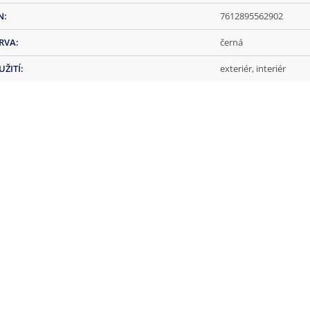
N
:
7612895562902
RVA
:
černá
UŽITÍ
:
exteriér, interiér