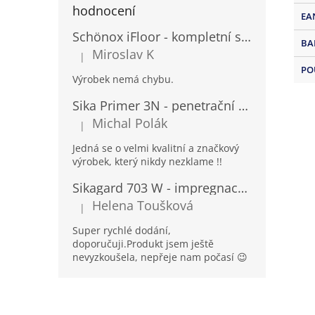
hodnocení
EA
Schönox iFloor - kompletní set pro lepení vinylových podlah
BA
Miroslav K
|
Hodnocení produktu je 5 z 5 hvězdiček.
PO
Výrobek nemá chybu.
Sika Primer 3N - penetrační nátěr pro porézní povrchy a kovy
Michal Polák
|
Hodnocení produktu je 5 z 5 hvězdiček.
Jedná se o velmi kvalitní a značkový
výrobek, který nikdy nezklame !!
Sikagard 703 W - impregnace na fasády a kámen
Helena Toušková
|
Hodnocení produktu je 5 z 5 hvězdiček.
Super rychlé dodání,
doporučuji.Produkt jsem ještě
nevyzkoušela, nepřeje nam počasí 😉