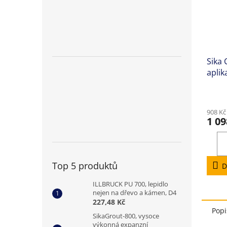
Sika 
aplik
mono
kartu
Prům
hodno
908 Kč
produ
1 09
je
5,0
z
5
hvězd
Top 5 produktů
D
ILLBRUCK PU 700, lepidlo
nejen na dřevo a kámen, D4
227,48 Kč
Popi
SikaGrout-800, vysoce
výkonná expanzní