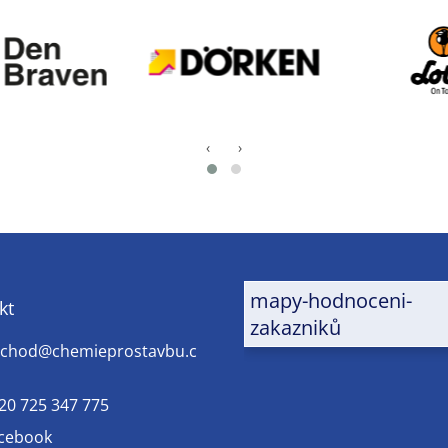
‹
›
mapy-hodnoceni-
kt
zakazniků
chod
@
chemieprostavbu.c
20 725 347 775
cebook