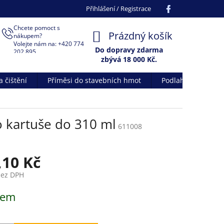
Facebook
Přihlášení / Registrace
Chcete pomoct s
NÁKUPNÍ
Prázdný košík
nákupem?
Volejte nám na: +420 774
KOŠÍK
Do dopravy zdarma
202 895
zbývá 18 000 Kč.
 čištění
Příměsi do stavebních hmot
Podlahové systém
ro kartuše do 310 ml
611008
,10 Kč
bez DPH
dem