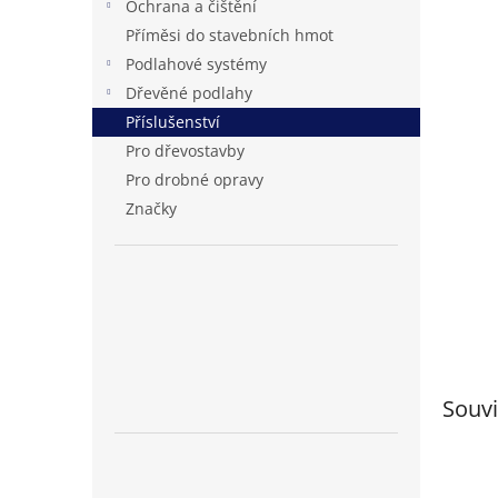
Ochrana a čištění
n
Příměsi do stavebních hmot
e
Podlahové systémy
l
Dřevěné podlahy
Příslušenství
Pro dřevostavby
Pro drobné opravy
Značky
Souvi