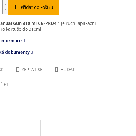
Přidat do košíku
Manual Gun 310 ml CG-PRO4 "
je r
uční aplikační
pro kartuše do 310ml.
 informace
cké dokumenty
SK
ZEPTAT SE
HLÍDAT
ÍLET