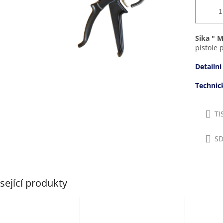
Sika " 
pistole 
Detailní
Techni
TI
SD
sející produkty