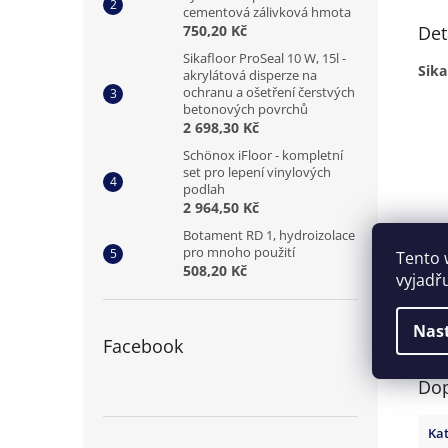
cementová zálivková hmota
750,20 Kč
Det
Sikafloor ProSeal 10 W, 15l -
Sika
akrylátová disperze na
ochranu a ošetření čerstvých
betonových povrchů
2 698,30 Kč
Schönox iFloor - kompletní
set pro lepení vinylových
podlah
2 964,50 Kč
Botament RD 1, hydroizolace
pro mnoho použití
Tento 
508,20 Kč
vyjadř
Nas
Facebook
Dop
Kat