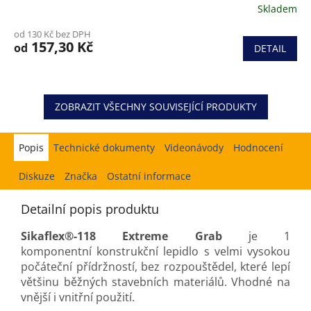
Skladem
od 130 Kč bez DPH
157,30 Kč
od
DETAIL
ZOBRAZIT VŠECHNY SOUVISEJÍCÍ PRODUKTY
Popis
Hodnocení
Diskuze
Značka
Ostatní informace
Detailní popis produktu
Sikaflex®-118 Extreme Grab
je 1
komponentní konstrukční lepidlo s velmi vysokou
počáteční přídržností, bez rozpouštědel, které lepí
většinu
běžných stavebních materiálů. Vhodné na
vnější i vnitřní použití.