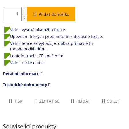
Přidat do košíku
Velmi vysoká okamžitá fixace.
Upevnění těžkých předmětů bez dočasné fixace.
Velmi lehce se vytlačuje, dobrá přilnavost k
mnohapodkladům.
Lepidlo-tmel s CE značením.
Velmi nízké emise.
Detailní informace
Technické dokumenty
TISK
ZEPTAT SE
HLÍDAT
SDÍLET
Související produkty