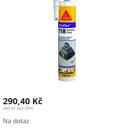
je
0,0
z
5
hvězdiček.
290,40 Kč
240 Kč bez DPH
Měrná
Na dotaz
cena: