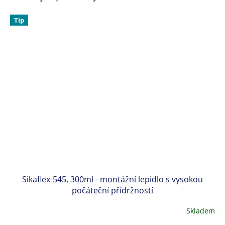
Tip
Sikaflex-545, 300ml - montážní lepidlo s vysokou
počáteční přídržností
Skladem
Průměrné
hodnocení