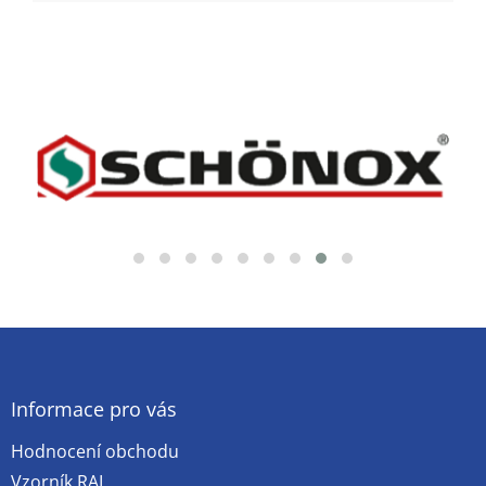
Z
á
p
a
Informace pro vás
t
Hodnocení obchodu
í
Vzorník RAL