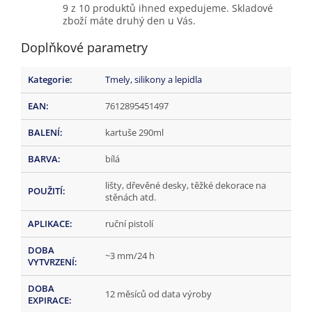
9 z 10 produktů ihned expedujeme. Skladové
zboží máte druhý den u Vás.
Doplňkové parametry
Kategorie
:
Tmely, silikony a lepidla
EAN
:
7612895451497
BALENÍ
:
kartuše 290ml
BARVA
:
bílá
lišty, dřevěné desky, těžké dekorace na
POUŽITÍ
:
stěnách atd.
APLIKACE
:
ruční pistolí
DOBA
~3 mm/24 h
VYTVRZENÍ
:
DOBA
12 měsíců od data výroby
EXPIRACE
: