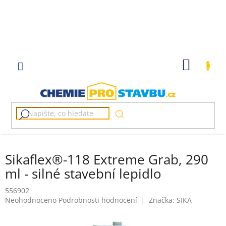
Přejít
na
obsah
NÁKUP
KOŠÍK
Sikaflex®-118 Extreme Grab, 290
ml - silné stavební lepidlo
556902
Průměrné
Neohodnoceno
Podrobnosti hodnocení
Značka:
SIKA
hodnocení
produktu