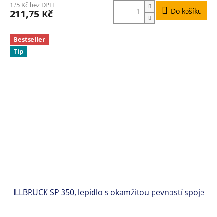
175 Kč bez DPH
produktu
Do košíku
211,75 Kč
je
5,0
z
Bestseller
5
Tip
hvězdiček.
ILLBRUCK SP 350, lepidlo s okamžitou pevností spoje