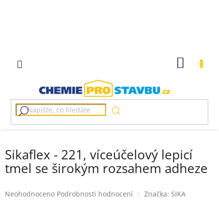
Přejít
na
obsah
NÁKUP
KOŠÍK
Sikaflex - 221, víceúčelový lepicí
tmel se širokým rozsahem adheze
Průměrné
Neohodnoceno
Podrobnosti hodnocení
Značka:
SIKA
hodnocení
produktu