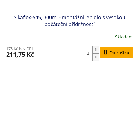
Sikaflex-545, 300ml - montážní lepidlo s vysokou
počáteční přídržností
Skladem
Průměrné
hodnocení
175 Kč bez DPH
produktu
Do košíku
211,75 Kč
je
5,0
z
5
hvězdiček.