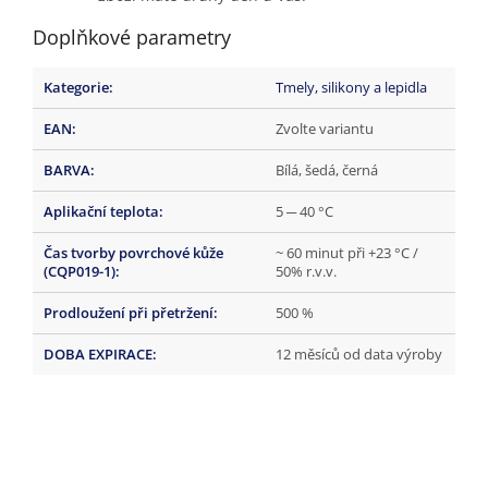
Doplňkové parametry
Kategorie
:
Tmely, silikony a lepidla
EAN
:
Zvolte variantu
BARVA
:
Bílá, šedá, černá
Aplikační teplota
:
5 ─ 40 °C
Čas tvorby povrchové kůže
~ 60 minut při +23 °C /
(CQP019-1)
:
50% r.v.v.
Prodloužení při přetržení
:
500 %
DOBA EXPIRACE
:
12 měsíců od data výroby