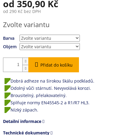
od
350,90 Kč
od
290 Kč
bez DPH
Měrná
Zvolte variantu
cena:
Barva
Objem
Přidat do košíku
Dobrá adheze na širokou škálu podkladů.
Odolný vůči stárnutí. Nevyvolává korozi.
Brousitelný, přelakovatelný.
Splňuje normy EN45545-2 a R1/R7 HL3.
Nízký zápach.
Detailní informace
Technické dokumenty