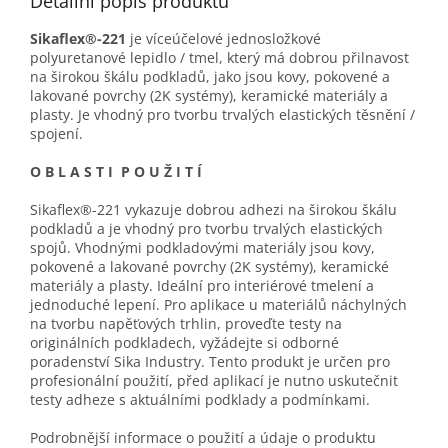
Detailní popis produktu
Sikaflex®-221
je víceúčelové jednosložkové
polyuretanové lepidlo / tmel, který má dobrou přilnavost
na širokou škálu podkladů, jako jsou kovy, pokovené a
lakované povrchy (2K systémy), keramické materiály a
plasty. Je vhodný pro tvorbu trvalých elastických těsnění /
spojení.
O B L A S T I P O U Ž I T Í
Sikaflex®-221 vykazuje dobrou adhezi na širokou škálu
podkladů a je vhodný pro tvorbu trvalých elastických
spojů. Vhodnými podkladovými materiály jsou kovy,
pokovené a lakované povrchy (2K systémy), keramické
materiály a plasty. Ideální pro interiérové tmelení a
jednoduché lepení. Pro aplikace u materiálů náchylných
na tvorbu napěťových trhlin, proveďte testy na
originálních podkladech, vyžádejte si odborné
poradenství Sika Industry. Tento produkt je určen pro
profesionální použití, před aplikací je nutno uskutečnit
testy adheze s aktuálními podklady a podmínkami.
Podrobnější informace o použití a údaje o produktu