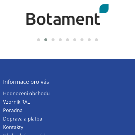
Z
á
p
a
Informace pro vás
t
Hodnocení obchodu
í
Vzorník RAL
Poradna
Doprava a platba
Kontakty