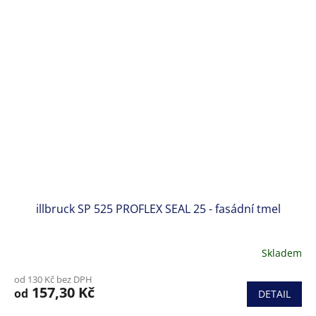
hvězdiček.
illbruck SP 525 PROFLEX SEAL 25 - fasádní tmel
Skladem
od 130 Kč bez DPH
157,30 Kč
od
DETAIL