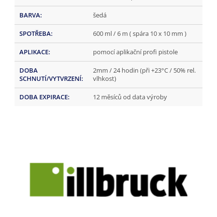
BARVA
:
šedá
SPOTŘEBA
:
600 ml / 6 m ( spára 10 x 10 mm )
APLIKACE
:
pomocí aplikační profi pistole
DOBA
2mm / 24 hodin (při +23°C / 50% rel.
SCHNUTÍ/VYTVRZENÍ
:
vlhkost)
DOBA EXPIRACE
:
12 měsíců od data výroby