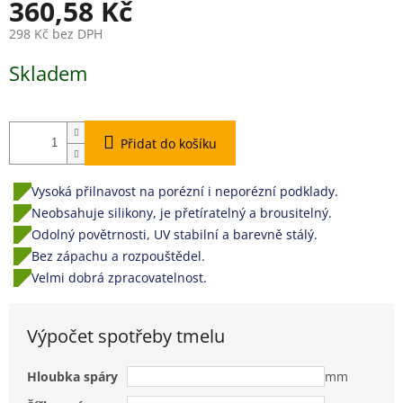
360,58 Kč
298 Kč bez DPH
Měrná
Skladem
cena:
Přidat do košíku
Vysoká přilnavost na porézní i neporézní podklady.
Neobsahuje silikony, je přetíratelný a brousitelný.
Odolný povětrnosti, UV stabilní a barevně stálý.
Bez zápachu a rozpouštědel.
Velmi dobrá zpracovatelnost.
Výpočet spotřeby tmelu
Hloubka spáry
mm