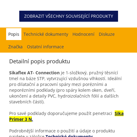
ZOBRAZIT VŠECHNY SOUVISEJÍCÍ PRODUKTY
Popis
Hodnocení
Diskuze
Značka
Ostatní informace
Detailní popis produktu
Sikaflex AT- Connection
je
1-složkový, pružný těsnící
tmel na báze STP, vytvrzující vzdušnou vlhkostí. Ideální
pro dilatační a pracovní spáry mezi porézními a
neporézními podklady (pro spáry kolem oken, dveří,
ukončení a detaily PVC, hydroizolačních fólií a dalších
stavebních částí).
Pro savé podklady doporučujeme použít penetraci
Sika
Primer 3 N
.
Podrobnější informace o použití a údaje o produktu
najdete v záložce
Technické dokumenty