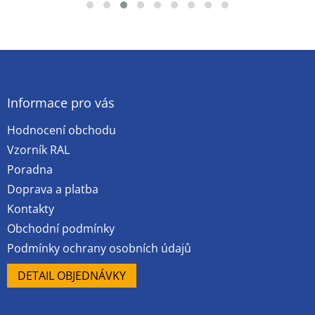
Z
á
p
a
Informace pro vás
t
Hodnocení obchodu
í
Vzorník RAL
Poradna
Doprava a platba
Kontakty
Obchodní podmínky
Podmínky ochrany osobních údajů
DETAIL OBJEDNÁVKY