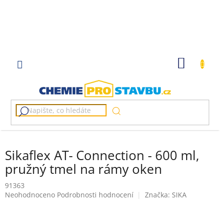
Přejít
na
obsah
NÁKUP
KOŠÍK
Sikaflex AT- Connection - 600 ml,
pružný tmel na rámy oken
91363
Průměrné
Neohodnoceno
Podrobnosti hodnocení
Značka:
SIKA
hodnocení
produktu