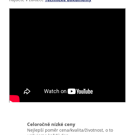
Celoročně nízké ceny
Nejlepší poměr cena/kvalita/životnost, o to