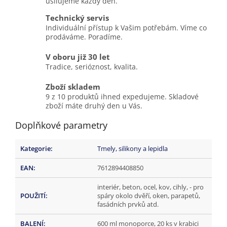
usilujeme každý den.
Technický servis
Individuální přístup k Vašim potřebám. Víme co
prodáváme. Poradíme.
V oboru již 30 let
Tradice, serióznost, kvalita.
Zboží skladem
9 z 10 produktů ihned expedujeme. Skladové
zboží máte druhý den u Vás.
Doplňkové parametry
Kategorie
:
Tmely, silikony a lepidla
EAN
:
7612894408850
interiér, beton, ocel, kov, cihly, - pro
POUŽITÍ
:
spáry okolo dvěří, oken, parapetů,
fasádních prvků atd.
BALENÍ
:
600 ml monoporce, 20 ks v krabici