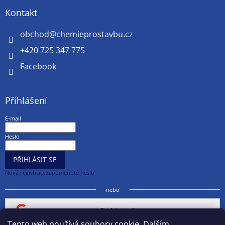
Kontakt
obchod
@
chemieprostavbu.cz
+420 725 347 775
Facebook
Přihlášení
E-mail
Heslo
PŘIHLÁSIT SE
Nová registrace
Zapomenuté heslo
nebo
Přihlásit se přes Google
Tento web používá soubory cookie. Dalším