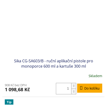
Sika CG-SA603/B - ruční aplikační pistole pro
monoporce 600 ml a kartuše 300 ml
Skladem
Průměrné
hodnocení
908 Kč bez DPH
produktu
Do košíku
1 098,68 Kč
je
5,0
z
Tip
5