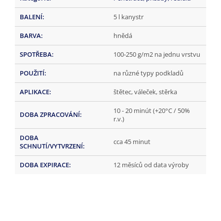
BALENÍ
:
5 l kanystr
BARVA
:
hnědá
SPOTŘEBA
:
100-250 g/m2 na jednu vrstvu
POUŽITÍ
:
na různé typy podkladů
APLIKACE
:
štětec, váleček, stěrka
10 - 20 minút (+20°C / 50%
DOBA ZPRACOVÁNÍ
:
r.v.)
DOBA
cca 45 minut
SCHNUTÍ/VYTVRZENÍ
:
DOBA EXPIRACE
:
12 měsíců od data výroby