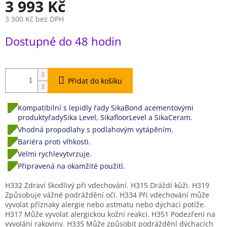
3 993 Kč
3 300 Kč bez DPH
Měrná
Dostupné do 48 hodin
cena:
Přidat do košíku
Kompatibilní s lepidly řady SikaBond acementovými
produktyřadySika Level, SikafloorLevel a SikaCeram.
Vhodná propodlahy s podlahovým vytápěním.
Bariéra proti vlhkosti.
Velmi rychlevytvrzuje.
Připravená na okamžité použití.
H332 Zdraví škodlivý při vdechování. H315 Dráždí kůži. H319
Způsobuje vážné podráždění očí. H334 Při vdechování může
vyvolat příznaky alergie nebo astmatu nebo dýchací potíže.
H317 Může vyvolat alergickou kožní reakci. H351 Podezření na
vyvolání rakoviny. H335 Může způsobit podráždění dýchacích