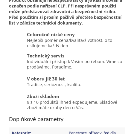
Produkt obsahuje nebezpečné látky a je klasifikován a
označen podle nařízení CLP. Při nesprávném použití
může představovat zdravotní a bezpečnostní riziko.
Před použitím si prosím pečlivě přečtěte bezpečnostní
list v záložce technické dokumenty.
Celoročně nízké ceny
Nejlepší poměr cena/kvalita/životnost, o to
usilujeme každý den.
Technický servis
Individuální přístup k Vašim potřebám. Víme co
prodáváme. Poradíme.
V oboru již 30 let
Tradice, serióznost, kvalita.
Zboží skladem
9 z 10 produktů ihned expedujeme. Skladové
zboží máte druhý den u Vás.
Doplňkové parametry
Kategorie
:
Penetrace, přísady, ředidla