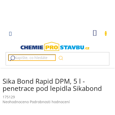
Přejít
na
obsah
NÁKUP
KOŠÍK
Sika Bond Rapid DPM, 5 l -
penetrace pod lepidla Sikabond
175129
Průměrné
Neohodnoceno
Podrobnosti hodnocení
hodnocení
produktu