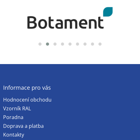
Z
á
p
a
Informace pro vás
t
Hodnocení obchodu
í
Vzorník RAL
Poradna
Doprava a platba
Kontakty