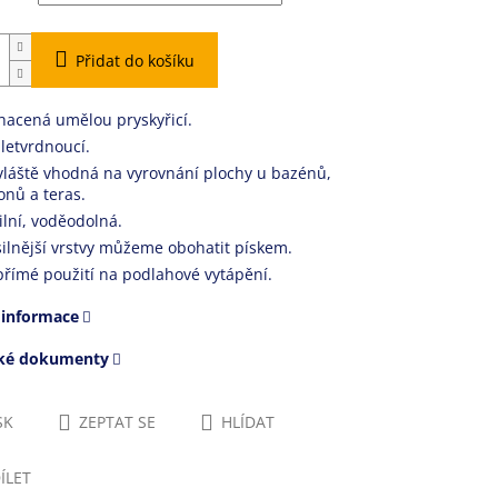
Přidat do košíku
acená umělou pryskyřicí.
letvrdnoucí.
láště vhodná na vyrovnání plochy u bazénů,
onů a teras.
ilní, voděodolná.
silnější vrstvy můžeme obohatit pískem.
přímé použití na podlahové vytápění.
 informace
cké dokumenty
SK
ZEPTAT SE
HLÍDAT
ÍLET