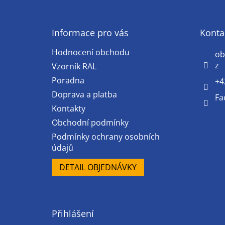
á
p
a
Informace pro vás
Konta
t
Hodnocení obchodu
í
ob
z
Vzorník RAL
Poradna
+4
Doprava a platba
Fa
Kontakty
Obchodní podmínky
Podmínky ochrany osobních
údajů
DETAIL OBJEDNÁVKY
Přihlášení