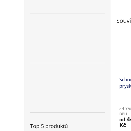
Souvi
Schön
prysk
na c
Prům
hodno
od 370
produ
DPH
je
4
od
5,0
Kč
Top 5 produktů
z