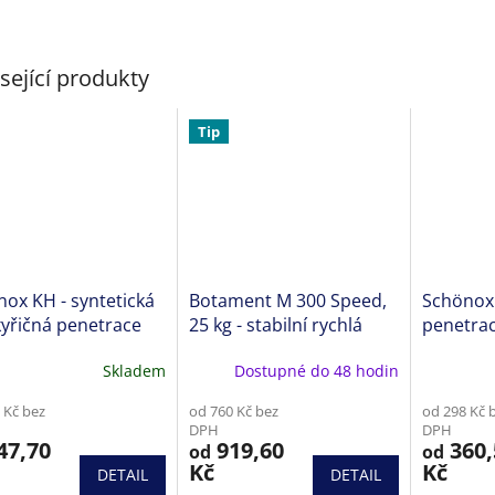
sející produkty
Tip
ox KH - syntetická
Botament M 300 Speed,
Schönox 
yřičná penetrace
25 kg - stabilní rychlá
penetrac
ementové podklady
vyrovnávací hmota
anhydrit
Skladem
Dostupné do 48 hodin
ěrné
cení
 Kč bez
od 760 Kč bez
od 298 Kč 
ktu
DPH
DPH
47,70
919,60
360,
od
od
Kč
Kč
DETAIL
DETAIL