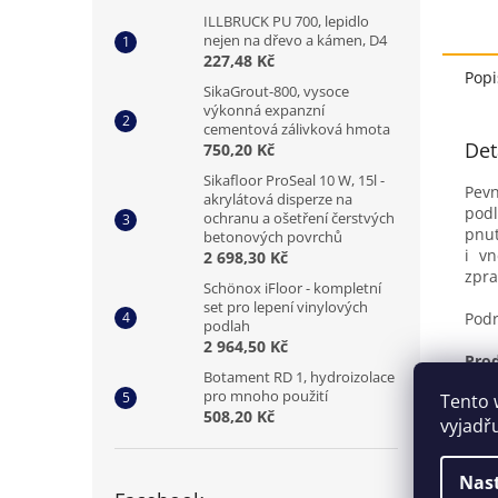
5
ILLBRUCK PU 700, lepidlo
hvězd
nejen na dřevo a kámen, D4
227,48 Kč
Popi
SikaGrout-800, vysoce
výkonná expanzní
cementová zálivková hmota
Det
750,20 Kč
Sikafloor ProSeal 10 W, 15l -
Pev
akrylátová disperze na
podl
ochranu a ošetření čerstvých
pnut
betonových povrchů
i v
2 698,30 Kč
zpra
Schönox iFloor - kompletní
set pro lepení vinylových
Podr
podlah
2 964,50 Kč
Prod
Botament RD 1, hydroizolace
před
pro mnoho použití
Tento 
tec
508,20 Kč
vyjadř
Nas