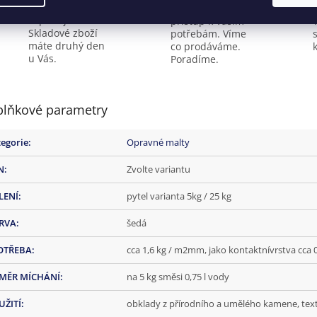
ihned
Individuální
expedujeme.
přístup k Vašim
Skladové zboží
potřebám. Víme
máte druhý den
co prodáváme.
k
u Vás.
Poradíme.
lňkové parametry
egorie
:
Opravné malty
N
:
Zvolte variantu
LENÍ
:
pytel varianta 5kg / 25 kg
RVA
:
šedá
OTŘEBA
:
cca 1,6 kg / m2mm, jako kontaktnívrstva cca
MĚR MÍCHÁNÍ
:
na 5 kg směsi 0,75 l vody
UŽITÍ
:
obklady z přírodního a umělého kamene, texti