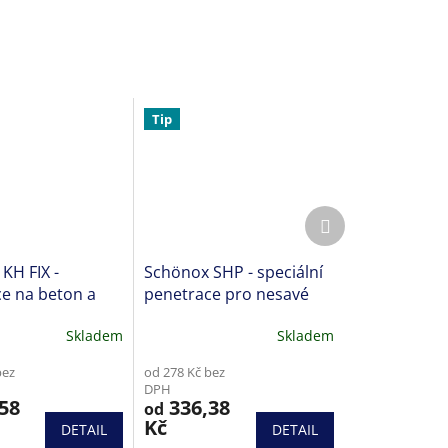
Tip
Další
produkt
KH FIX -
Schönox SHP - speciální
e na beton a
penetrace pro nesavé
podklady
Skladem
Skladem
bez
od 278 Kč bez
DPH
58
336,38
od
Kč
DETAIL
DETAIL