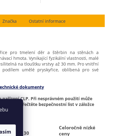
Značka
Ostatní informace
řice pro tmelení děr a štěrbin na stěnách a
návací hmota. Vynikající fyzikální vlastnosti, malé
ílitelná na tlouštku vrstvy až 30 mm. Pro vnitřní
m podílem umělé pryskyřice, oblíbená pro své
echnické dokumenty
e nařízení CLP. Při nesprávném použití může
 pečlivě přečtěte bezpečnostní list v záložce
webu
Celoročně nízké
asím
V oboru již 30
ceny