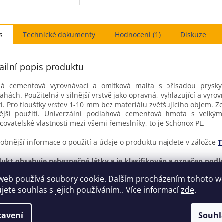
iček.
s
Hodnocení (1)
Diskuze
ailní popis produktu
ná cementová vyrovnávací a omítková malta s přísadou prysky
ahách. Použitelná v silnější vrstvě jako opravná, vyhlazující a vyrov
í. Pro tloušťky vrstev 1-10 mm bez materiálu zvětšujícího objem. Zes
nější použití. Univerzální podlahová cementová hmota s velký
covatelské vlastnosti mezi všemi řemeslníky, to je Schönox PL.
obnější informace o použití a údaje o produktu najdete v záložce
T
ukt obsahuje nebezpečné látky a je klasifikován a označen podl
stavovat zdravotní a bezpečnostní riziko. Před použitím si prosím
web používá soubory cookie. Dalším procházením tohoto 
hnické dokumenty.
ujete souhlas s jejich používáním.. Více informací
zde
.
Technický
Zboží skladem
tavení
Souhl
servis
9 z 10 produktů