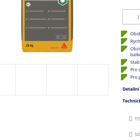
Oboh
Rych
Obzv
balk
Stab
Pro 
Pro 
Detailní
Techni
TI
SD