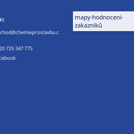
mapy-hodnoceni-
kt
zakazniků
chod
@
chemieprostavbu.c
20 725 347 775
cebook