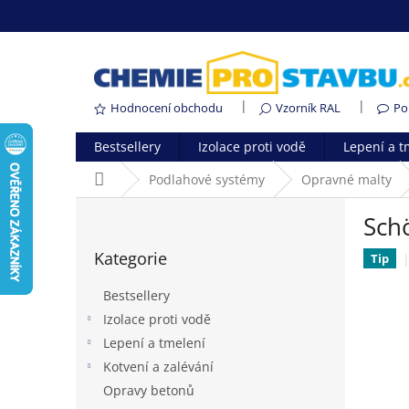
Přejít
na
obsah
Hodnocení obchodu
Vzorník RAL
Po
Bestsellery
Izolace proti vodě
Lepení a t
Domů
Podlahové systémy
Opravné malty
P
Sch
o
Přeskočit
s
Kategorie
kategorie
Tip
t
r
Bestsellery
a
Izolace proti vodě
n
Lepení a tmelení
n
í
Kotvení a zalévání
p
Opravy betonů
a