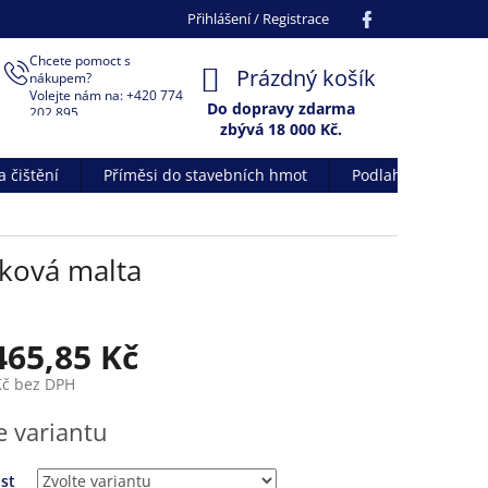
Facebook
Přihlášení / Registrace
Chcete pomoct s
NÁKUPNÍ
Prázdný košík
nákupem?
Volejte nám na: +420 774
KOŠÍK
Do dopravy zdarma
202 895
zbývá 18 000 Kč.
 čištění
Příměsi do stavebních hmot
Podlahové systém
tková malta
465,85 Kč
Kč
bez DPH
e variantu
st