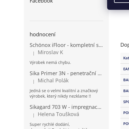
Facebook
hodnocení
Dop
Schönox iFloor - kompletní set pro lepení vinylových podlah
Miroslav K
|
Hodnocení produktu je 5 z 5 hvězdiček.
Kat
Výrobek nemá chybu.
EA
Sika Primer 3N - penetrační nátěr pro porézní povrchy a kovy
Michal Polák
BA
|
Hodnocení produktu je 5 z 5 hvězdiček.
Jedná se o velmi kvalitní a značkový
BA
výrobek, který nikdy nezklame !!
SP
Sikagard 703 W - impregnace na fasády a kámen
PO
Helena Toušková
|
Hodnocení produktu je 5 z 5 hvězdiček.
PO
Super rychlé dodání,