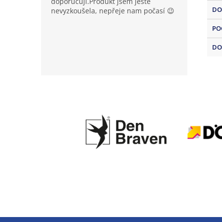
doporučuji.Produkt jsem ještě
DO
nevyzkoušela, nepřeje nam počasí 😉
PO
DO
Z