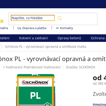
radna
Doprava a platba
Kontakty
melení
Kotvení a zalévání
Opravy betonů
Ochrana a
Schönox PL - vyrovnávací opravná a omítková malta
önox PL - vyrovnávací opravná a omí
Průměrné
1 hodnocení
Podrobnosti hodnocení
Značka:
SCHÖNOX
hodnocení
od
produktu
je
od
385 
5,0
z
Měrná
Zvolt
5
cena:
hvězdiček.
Hmotno