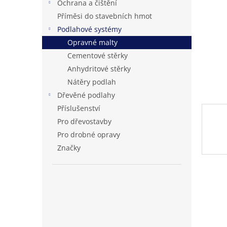
Ochrana a čištění
n
Příměsi do stavebních hmot
e
Podlahové systémy
l
Opravné malty
Cementové stěrky
Anhydritové stěrky
Nátěry podlah
Dřevěné podlahy
Příslušenství
Pro dřevostavby
Pro drobné opravy
Značky