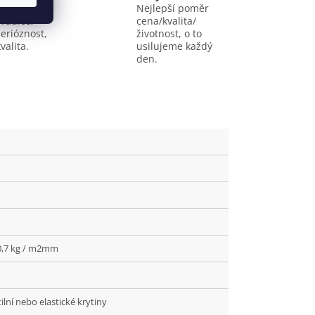
let
Nejlepší poměr
Tradice,
cena/kvalita/
serióznost,
životnost, o to
valita.
usilujeme každý
den.
 0,7 kg / m2mm
lní nebo elastické krytiny