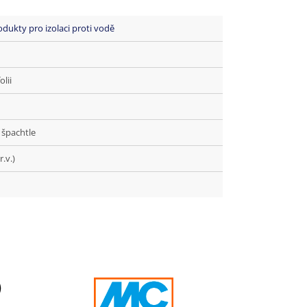
odukty pro izolaci proti vodě
lii
 špachtle
.v.)