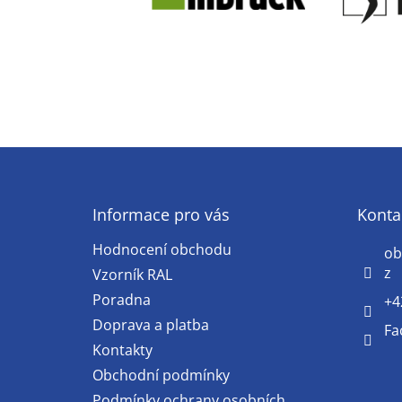
Z
á
p
a
Informace pro vás
Konta
t
Hodnocení obchodu
í
ob
z
Vzorník RAL
Poradna
+4
Doprava a platba
Fa
Kontakty
Obchodní podmínky
Podmínky ochrany osobních