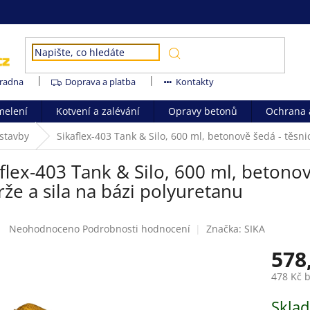
radna
Doprava a platba
Kontakty
melení
Kotvení a zalévání
Opravy betonů
Ochrana a
stavby
Sikaflex-403 Tank & Silo, 600 ml, betonově šedá - těsni
flex-403 Tank & Silo, 600 ml, betonov
že a sila na bázi polyuretanu
Průměrné
Neohodnoceno
Podrobnosti hodnocení
Značka:
SIKA
hodnocení
578
produktu
je
478 Kč 
0,0
z
Měrná
Skla
5
cena: