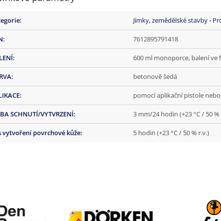
egorie
:
Jímky, zemědělské stavby - Pr
N
:
7612895791418
LENÍ
:
600 ml monoporce, balení ve fo
RVA
:
betonově šedá
LIKACE
:
pomocí aplikační pistole nebo
BA SCHNUTÍ/VYTVRZENÍ
:
3 mm/24 hodin (+23 °C / 50 % r
 vytvoření povrchové kůže
:
5 hodin (+23 °C / 50 % r.v.)