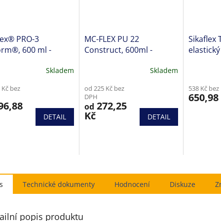
lex® PRO-3
MC-FLEX PU 22
Sikaflex 
rm®, 600 ml -
Construct, 600ml -
elastick
uretanový tmel pro
Polyuretanový tmel
nebezp
Skladem
Skladem
 ve stavebnictví.
chemicky a mechanicky
chemikál
ká chemická a
vysoce odolný.
 Kč bez
od 225 Kč bez
538 Kč bez
anická odolnost.
650,98
DPH
96,88
272,25
od
Kč
DETAIL
DETAIL
s
Hodnocení
Diskuze
Z
ailní popis produktu