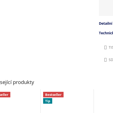
Detailní
Techni
TI
SD
sející produkty
seller
Bestseller
Tip