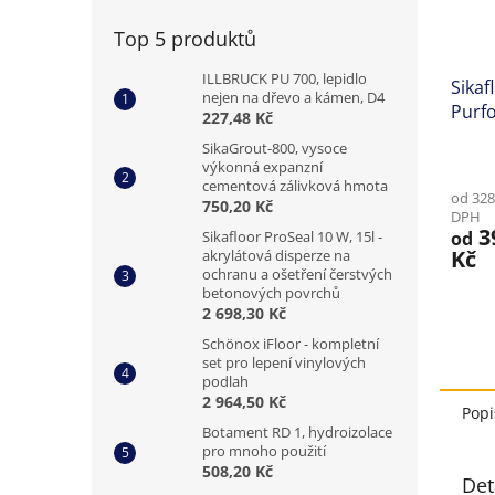
Top 5 produktů
ILLBRUCK PU 700, lepidlo
Sikaf
nejen na dřevo a kámen, D4
Purfo
227,48 Kč
Poly
SikaGrout-800, vysoce
spáry
výkonná expanzní
Vyso
cementová zálivková hmota
od 328
750,20 Kč
mech
DPH
3
Sikafloor ProSeal 10 W, 15l -
od
Kč
akrylátová disperze na
ochranu a ošetření čerstvých
betonových povrchů
2 698,30 Kč
Schönox iFloor - kompletní
set pro lepení vinylových
podlah
2 964,50 Kč
Popi
Botament RD 1, hydroizolace
pro mnoho použití
508,20 Kč
Det