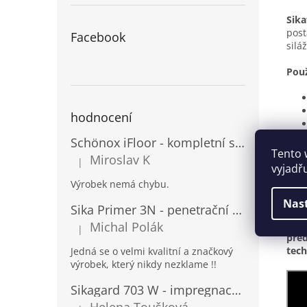
Sika
post
Facebook
silá
Použ
hodnocení
Schönox iFloor - kompletní set pro lepení vinylových podlah
Tento 
Miroslav K
|
Hodnocení produktu je 5 z 5 hvězdiček.
vyjadř
Výrobek nemá chybu.
Podr
Nas
Sika Primer 3N - penetrační nátěr pro porézní povrchy a kovy
Prod
Michal Polák
|
Hodnocení produktu je 5 z 5 hvězdiček.
před
tec
Jedná se o velmi kvalitní a značkový
výrobek, který nikdy nezklame !!
Sikagard 703 W - impregnace na fasády a kámen