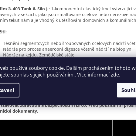
flex®-403 Tank & Silo
je 1-komponentní elastický tmel vytvrzující 
avených v sekcích, jako jsou smaltované ocelové nebo nerezové nád
žním tekutinám a je vhodný k utěsňování domovních a komunálních
ití:
Těsnění segmentových nebo šroubovaných ocelových nádrží včetn
Nádrže pro proces anaerobní digesce včetně nádrží na bioplyn.
Nádrže na kejdu. Zemědělské stáje.
Vjezdová sila pro zemědělské použití.
Opěrné stěny silážních sběračů.
web používá soubory cookie. Dalším procházením tohoto 
Domácí a komunální čistírny odpadních vod včetně odpadních vo
ujete souhlas s jejich používáním.. Více informací
zde
.
Podlahové spáry, kde je vyžadována velmi vysoká chemická odoln
obnější informace o použití a údaje o produktu najdete v záložce
T
tavení
Souhl
ukt obsahuje nebezpečné látky a je klasifikován a označen podl
stavovat zdravotní a bezpečnostní riziko. Před použitím si prosím
hnické dokumenty.