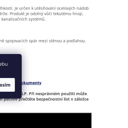
vlhkostí. Je určen k utěsňování ocelových nádob
rže. Produkt je odolný vůči tekutému hnoji,
 kanalizačních systémů.
ě spojovacích spár mezi stěnou a podlahou.
webu
d.
ost.
echnické dokumenty
asím
e nařízení CLP. Při nesprávném použití může
 pečlivě přečtěte bezpečnostní list v záložce