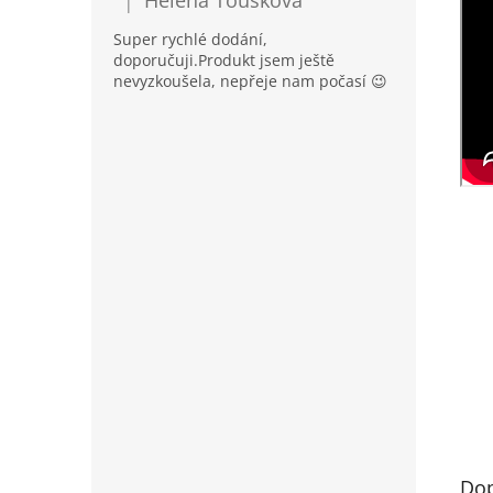
Helena Toušková
|
Hodnocení produktu je 5 z 5 hvězdiček.
Super rychlé dodání,
doporučuji.Produkt jsem ještě
nevyzkoušela, nepřeje nam počasí 😉
Dop