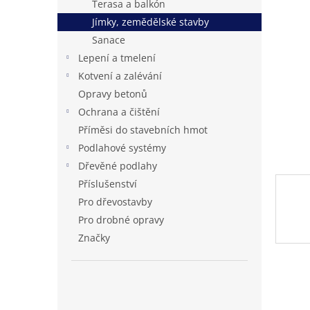
Terasa a balkón
n
Jímky, zemědělské stavby
e
Sanace
l
Lepení a tmelení
Kotvení a zalévání
Opravy betonů
Ochrana a čištění
Příměsi do stavebních hmot
Podlahové systémy
Dřevěné podlahy
Příslušenství
Pro dřevostavby
Pro drobné opravy
Značky