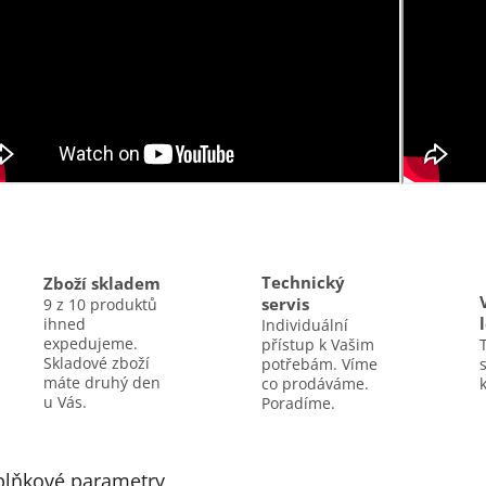
Technický
Zboží skladem
servis
9 z 10 produktů
ihned
Individuální
expedujeme.
přístup k Vašim
Skladové zboží
potřebám. Víme
máte druhý den
co prodáváme.
k
u Vás.
Poradíme.
lňkové parametry