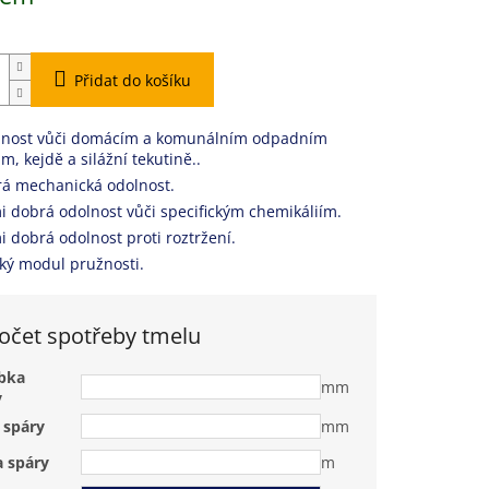
Přidat do košíku
nost vůči domácím a komunálním odpadním
m, kejdě a silážní tekutině..
á mechanická odolnost.
i dobrá odolnost vůči specifickým chemikáliím.
i dobrá odolnost proti roztržení.
ký modul pružnosti.
očet spotřeby tmelu
bka
mm
y
 spáry
mm
a spáry
m