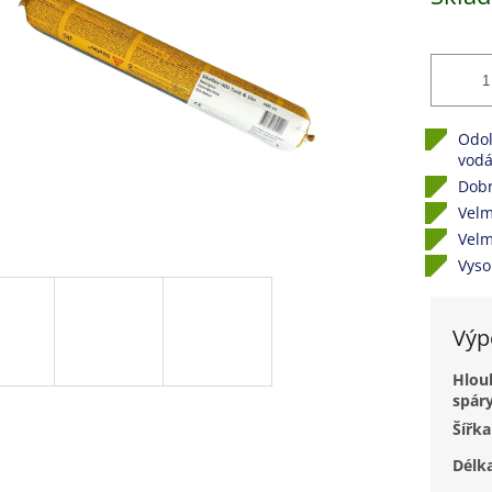
hvězdiček.
Odol
vodá
Dobr
Velm
Velm
Vyso
Výp
Hlou
spár
Šířka
Délk