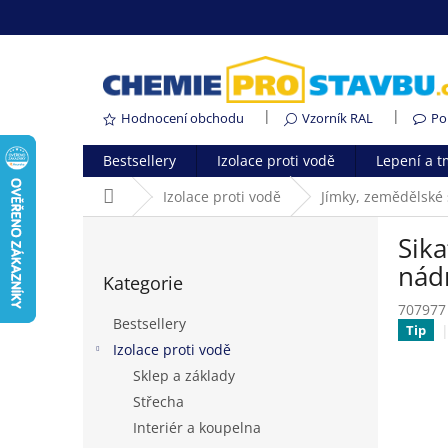
Přejít
na
obsah
Hodnocení obchodu
Vzorník RAL
Po
Bestsellery
Izolace proti vodě
Lepení a t
Domů
Izolace proti vodě
Jímky, zemědělské 
P
Sika
o
Přeskočit
s
nádr
Kategorie
kategorie
t
707977
r
Bestsellery
Tip
a
Izolace proti vodě
n
Sklep a základy
n
í
Střecha
p
Interiér a koupelna
a