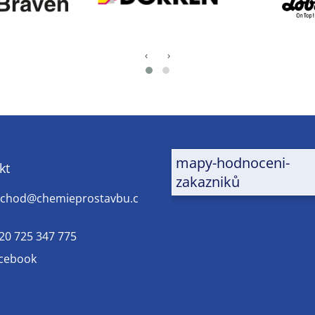
‹
›
mapy-hodnoceni-
kt
zakazniků
chod
@
chemieprostavbu.c
20 725 347 775
cebook