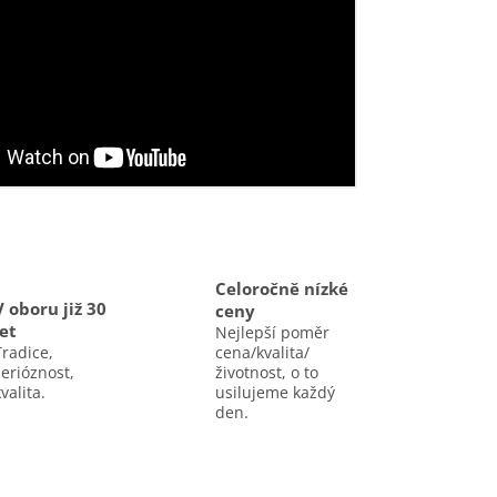
Celoročně nízké
V oboru již 30
ceny
let
Nejlepší poměr
Tradice,
cena/kvalita/
serióznost,
životnost, o to
valita.
usilujeme každý
den.