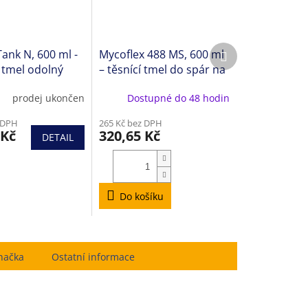
Další
Tank N, 600 ml -
Mycoflex 488 MS, 600 ml
produkt
ý tmel odolný
– těsnící tmel do spár na
ečným
bázi MS polymeru
prodej ukončen
Dostupné do 48 hodin
iím
 DPH
265 Kč bez DPH
 Kč
320,65 Kč
DETAIL
Do košíku
načka
Ostatní informace