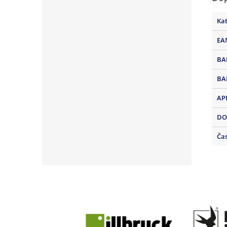
Kat
EA
BA
BA
AP
DO
Čas