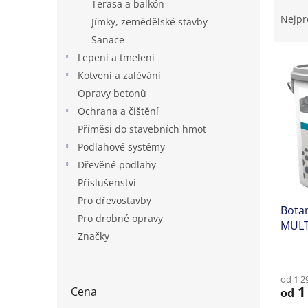
Ř
Terasa a balkón
n
a
Nejpr
Jímky, zemědělské stavby
e
z
Sanace
l
e
Lepení a tmelení
V
n
ý
í
Kotvení a zalévání
p
p
Opravy betonů
i
r
Ochrana a čištění
s
o
Příměsi do stavebních hmot
p
d
Podlahové systémy
r
u
o
Dřevěné podlahy
k
d
t
Příslušenství
u
ů
Pro dřevostavby
Bota
k
Pro drobné opravy
MULT
t
Značky
hydro
ů
od 1 2
1 
Cena
od