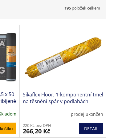
195
položek celkem
5 x 50
Sikaflex Floor, 1-komponentní tmel
řibíjené
na těsnění spár v podlahách
Skladem
prodej ukončen
220 Kč bez DPH
DETAIL
košíku
266,20 Kč