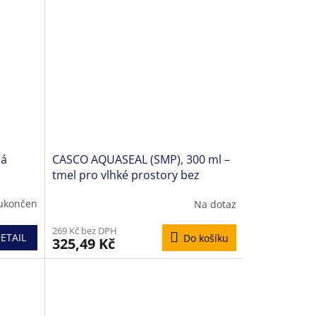
ná
CASCO AQUASEAL (SMP), 300 ml –
tmel pro vlhké prostory bez
y
obsahu silikonu
 ukončen
Na dotaz
269 Kč bez DPH
ETAIL
Do košíku
325,49 Kč