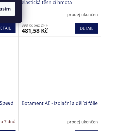
elastická těsnicí hmota
asím
48 hodin
prodej ukončen
398 Kč bez DPH
ETAIL
DETAIL
481,58 Kč
 Speed
Botament AE - izolační a dělící fólie
o 7 dnů
prodej ukončen
Průměrné
hodnocení