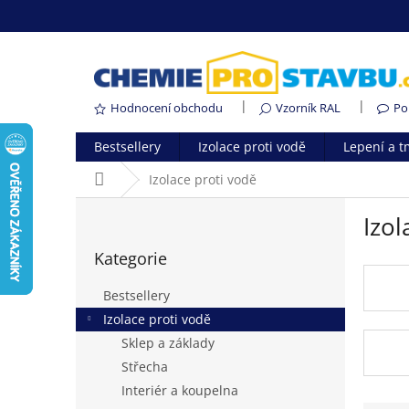
Přejít
na
obsah
Hodnocení obchodu
Vzorník RAL
Po
Bestsellery
Izolace proti vodě
Lepení a t
Domů
Izolace proti vodě
P
Izol
o
Přeskočit
s
Kategorie
kategorie
t
r
Bestsellery
a
Izolace proti vodě
n
Sklep a základy
n
í
Střecha
p
Interiér a koupelna
a