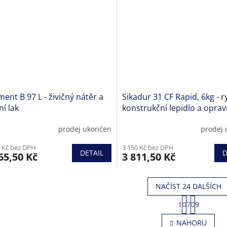
ent B 97 L - živičný nátěr a
Sikadur 31 CF Rapid, 6kg - r
ní lak
konstrukční lepidlo a opra
malta na beton a kámen
prodej ukončen
prodej
ěrné
Průměrné
cení
hodnocení
 Kč bez DPH
3 150 Kč bez DPH
ktu
produktu
DETAIL
D
65,50 Kč
3 811,50 Kč
je
5,0
z
NAČÍST 24 DALŠÍCH
5
iček.
hvězdiček.
S
1
7
9
t
O
r
v
NAHORU
á