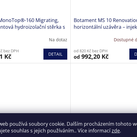
 MonoTop®-160 Migrating,
Botament MS 10 Renovatio
tová hydroizolační stěrka s
horizontální uzávěra – inje
alizací
krém
Na dotaz
Dostupné d
Kč bez DPH
od 820 Kč bez DPH
DETAIL
D
1 Kč
992,20 Kč
od
web používá soubory cookie. Dalším procházením tohoto 
ujete souhlas s jejich používáním.. Více informací
zde
.
ox HA - hydroizolace k
SikaCeram 253 Flex - flexibil