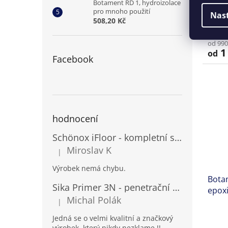
Botament RD 1, hydroizolace
okam
pro mnoho použití
Nas
508,20 Kč
od 990
1 
od
Facebook
hodnocení
Schönox iFloor - kompletní set pro lepení vinylových podlah
Miroslav K
|
Hodnocení produktu je 5 z 5 hvězdiček.
Výrobek nemá chybu.
Botam
Sika Primer 3N - penetrační nátěr pro porézní povrchy a kovy
epox
Michal Polák
spár
|
Hodnocení produktu je 5 z 5 hvězdiček.
Jedná se o velmi kvalitní a značkový
výrobek, který nikdy nezklame !!