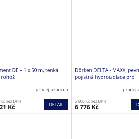
ent DE – 1 x 50 m, tenká
Dörken DELTA - MAXX, pev
í rohož
pojistná hydroizolace pro
dvouplášťové šikmé střech
prodej ukončen
prodej
 Kč bez DPH
5 600 Kč bez DPH
DETAIL
D
21 Kč
6 776 Kč