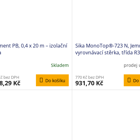
ent PB, 0,4 x 20 m – izolační
Sika MonoTop®-723 N, Jem
a
vyrovnávací stěrka, třída R3
Skladem
prodej
ěrné
cení
Kč bez DPH
770 Kč bez DPH
ktu
Do košíku
Do 
8,29 Kč
931,70 Kč
iček.