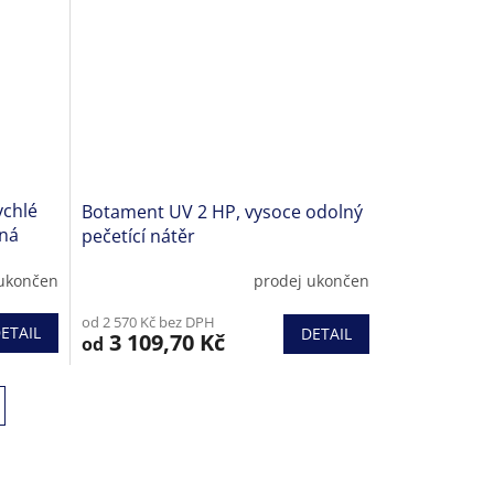
ychlé
Botament UV 2 HP, vysoce odolný
vná
pečetící nátěr
 ukončen
prodej ukončen
od 2 570 Kč bez DPH
ETAIL
DETAIL
3 109,70 Kč
od