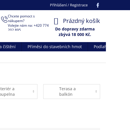
Facebook
Přihlášení / Registrace
Chcete pomoct s
NÁKUPNÍ
Prázdný košík
nákupem?
Volejte nám na: +420 774
KOŠÍK
Do dopravy zdarma
202 895
zbývá 18 000 Kč.
 čištění
Příměsi do stavebních hmot
Podlahové systém
nteriér a
Terasa a
oupelna
balkón