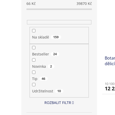
66
Kč
39870
Kč
Na skladě
159
Bestseller
24
Botam
dělic
Novinka
2
Tip
46
10 100
12 2
Udržitelnost
10
ROZBALIT FILTR