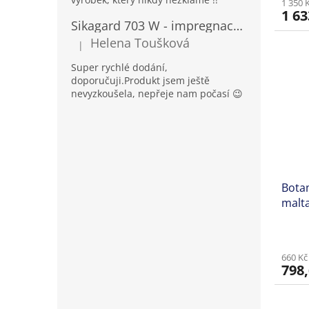
1 350 
1 63
Sikagard 703 W - impregnace na fasády a kámen
Helena Toušková
|
Hodnocení produktu je 5 z 5 hvězdiček.
Super rychlé dodání,
doporučuji.Produkt jsem ještě
nevyzkoušela, nepřeje nam počasí 😉
Botam
malt
660 Kč
798,