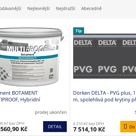
odávanější
Nejlevnější
Nejdražší
Abecedně
Tip
ment BOTAMENT
Dörken DELTA - PVG plus, 1,
IPROOF, Hybridní
m, spolehlivá pod krytiny p
izolace 1K
přímo do podkladu
prodej ukončen
90 Kč bez DPH
6 210 Kč bez DPH
DETAIL
Do 
560,90 Kč
7 514,10 Kč