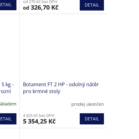
od 270 Kč bez DPH
produktu
ETAIL
DETAIL
326,70 Kč
od
je
5,0
z
5
hvězdiček.
5 kg -
Botament FT 2 HP - odolný nátěr
rozní
pro krmné stoly
Skladem
prodej ukončen
4 425 Kč bez DPH
ETAIL
DETAIL
5 354,25 Kč