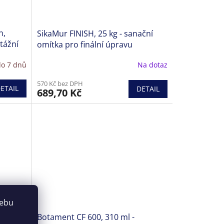
n,
SikaMur FINISH, 25 kg - sanační
ktážní
omítka pro finální úpravu
o 7 dnů
Na dotaz
570 Kč bez DPH
ETAIL
DETAIL
689,70 Kč
webu
ní
Botament CF 600, 310 ml -