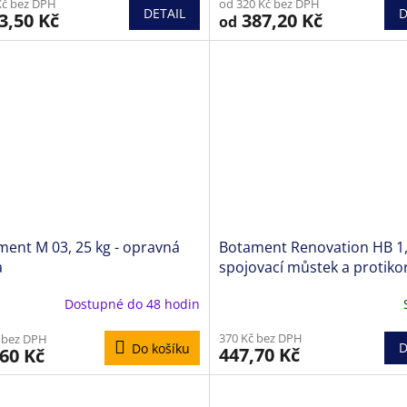
Kč bez DPH
od 320 Kč bez DPH
DETAIL
D
3,50 Kč
387,20 Kč
od
ent M 03, 25 kg - opravná
Botament Renovation HB 1, 
a
spojovací můstek a protiko
ochrana
Dostupné do 48 hodin
370 Kč bez DPH
 bez DPH
D
Do košíku
447,70 Kč
60 Kč