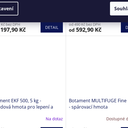
žitému použití
cementové lepidlo
tavení
Souhl
prodej ukončen
Dostupné do 
 Kč bez DPH
od 490 Kč bez DPH
DETAIL
D
197,90 Kč
592,90 Kč
od
ent EKF 500, 5 kg -
Botament MULTIFUGE Fine
idová hmota pro lepení a
- spárovací hmota
ování
Na dotaz
Dostupné d