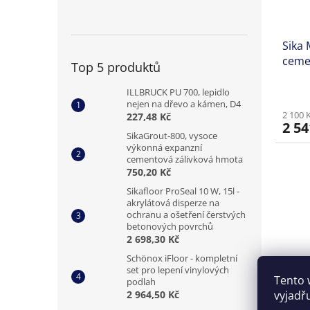
Sika
cemen
Top 5 produktů
kryst
ILLBRUCK PU 700, lepidlo
nejen na dřevo a kámen, D4
2 100 
227,48 Kč
2 54
SikaGrout-800, vysoce
výkonná expanzní
cementová zálivková hmota
750,20 Kč
Sikafloor ProSeal 10 W, 15l -
akrylátová disperze na
ochranu a ošetření čerstvých
betonových povrchů
2 698,30 Kč
Schönox iFloor - kompletní
set pro lepení vinylových
Tento 
podlah
vyjadř
2 964,50 Kč
Schön