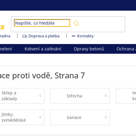
radna
Doprava a platba
Kontakty
melení
Kotvení a zalévání
Opravy betonů
Ochrana a
ace proti vodě
, Strana 7
Sklep a
I
Střecha
základy
k
Jímky,
Sanace
zemědělské
stavby