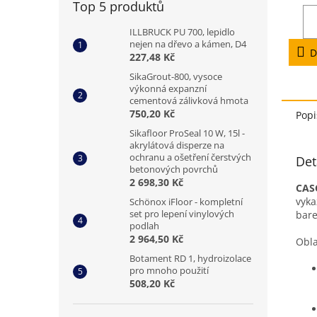
Top 5 produktů
5,0
z
ILLBRUCK PU 700, lepidlo
5
nejen na dřevo a kámen, D4
hvězd
D
227,48 Kč
SikaGrout-800, vysoce
výkonná expanzní
cementová zálivková hmota
750,20 Kč
Popi
Sikafloor ProSeal 10 W, 15l -
akrylátová disperze na
ochranu a ošetření čerstvých
Det
betonových povrchů
2 698,30 Kč
CAS
vyka
Schönox iFloor - kompletní
set pro lepení vinylových
bare
podlah
2 964,50 Kč
Obla
Botament RD 1, hydroizolace
pro mnoho použití
508,20 Kč