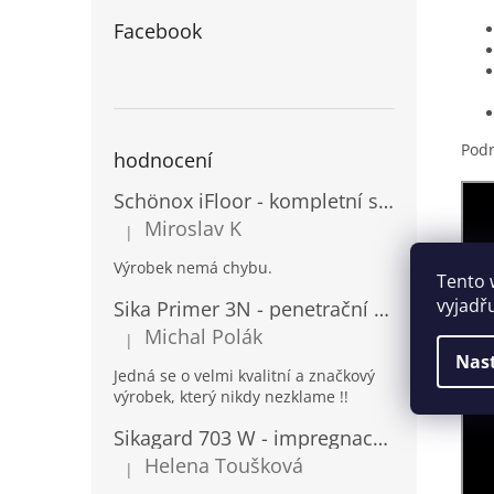
Facebook
Podr
hodnocení
Schönox iFloor - kompletní set pro lepení vinylových podlah
Miroslav K
|
Hodnocení produktu je 5 z 5 hvězdiček.
Výrobek nemá chybu.
Tento 
vyjadř
Sika Primer 3N - penetrační nátěr pro porézní povrchy a kovy
Michal Polák
|
Hodnocení produktu je 5 z 5 hvězdiček.
Nas
Jedná se o velmi kvalitní a značkový
výrobek, který nikdy nezklame !!
Sikagard 703 W - impregnace na fasády a kámen
Helena Toušková
|
Hodnocení produktu je 5 z 5 hvězdiček.