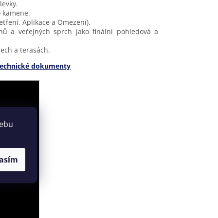
levky.
o kamene.
tření, Aplikace a Omezení).
ů a veřejných sprch jako finální pohledová a
ech a terasách.
echnické dokumenty
webu
asím