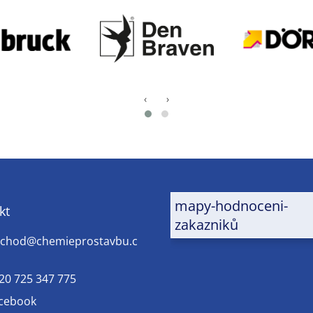
‹
›
mapy-hodnoceni-
kt
zakazniků
chod
@
chemieprostavbu.c
20 725 347 775
cebook