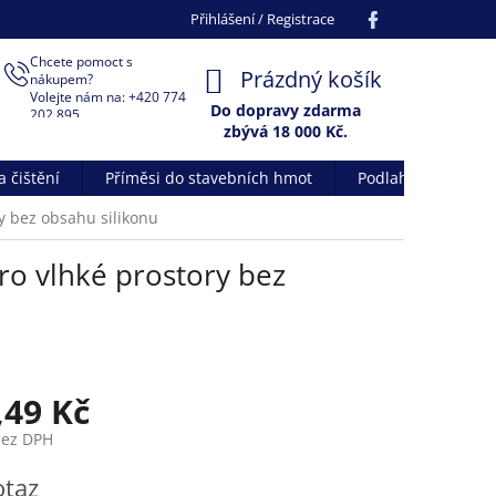
Facebook
Přihlášení / Registrace
Chcete pomoct s
NÁKUPNÍ
Prázdný košík
nákupem?
Volejte nám na: +420 774
KOŠÍK
Do dopravy zdarma
202 895
zbývá 18 000 Kč.
 čištění
Příměsi do stavebních hmot
Podlahové systém
y bez obsahu silikonu
o vlhké prostory bez
,49 Kč
bez DPH
otaz