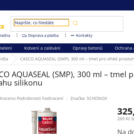
radna
Doprava a platba
Kontakty
melení
Kotvení a zalévání
Opravy betonů
Ochrana a
pidla
CASCO AQUASEAL (SMP), 300 ml – tmel pro vlhké prostor
CO AQUASEAL (SMP), 300 ml – tmel pr
ahu silikonu
né
dnoceno
Podrobnosti hodnocení
Značka:
SCHÖNOX
ení
325
tu
269 Kč 
Měrná
Na d
cena: