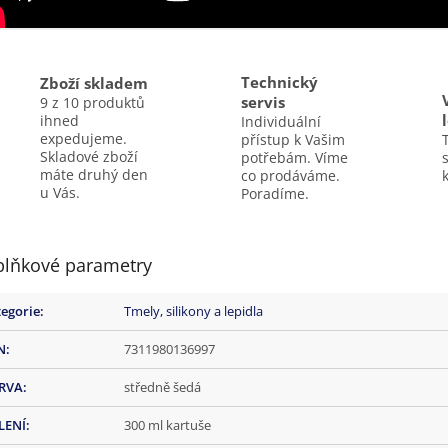
Technický
Zboží skladem
servis
9 z 10 produktů
ihned
Individuální
expedujeme.
přístup k Vašim
Skladové zboží
potřebám. Víme
máte druhý den
co prodáváme.
k
u Vás.
Poradíme.
lňkové parametry
egorie
:
Tmely, silikony a lepidla
N
:
7311980136997
RVA
:
středně šedá
LENÍ
:
300 ml kartuše