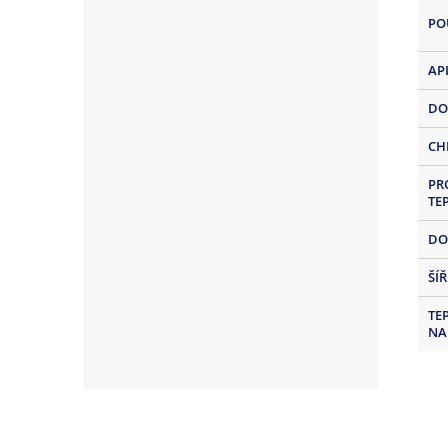
PO
AP
DO
CH
PR
TE
DO
ŠÍ
TE
NA