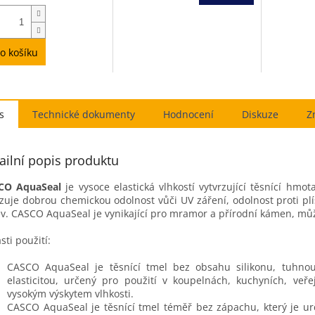
5,0
z
5
iček.
hvězdiček.
o košíku
s
Hodnocení
Diskuze
Z
ailní popis produktu
CO AquaSeal
je vysoce elastická vlhkostí vytvrzující těsnící hmo
zuje dobrou chemickou odolnost vůči UV záření, odolnost proti plí
v. CASCO AquaSeal je vynikající pro mramor a přírodní kámen, může
sti použití:
CASCO AquaSeal je těsnící tmel bez obsahu silikonu, tuhno
elasticitou, určený pro použití v koupelnách, kuchyních, veř
vysokým výskytem vlhkosti.
CASCO AquaSeal je těsnící tmel téměř bez zápachu, který je u