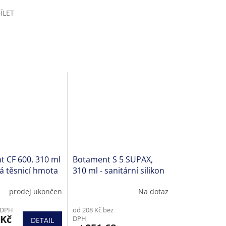
ÍLET
 CF 600, 310 ml
Botament S 5 SUPAX,
ká těsnicí hmota
310 ml - sanitární silikon
pro mokré prostředí
prodej ukončen
Na dotaz
Průměrné
hodnocení
 DPH
od 208 Kč bez
produktu
 Kč
DPH
DETAIL
je