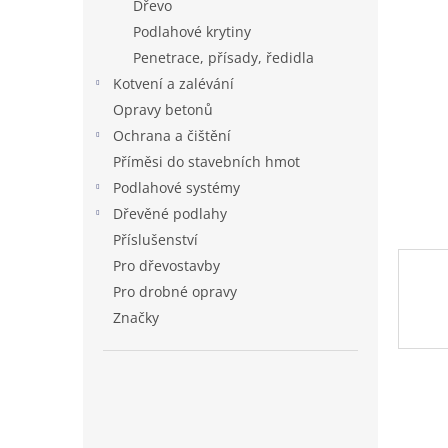
Dřevo
hvězdič
n
Podlahové krytiny
e
Penetrace, přísady, ředidla
l
Kotvení a zalévání
Opravy betonů
Ochrana a čištění
Příměsi do stavebních hmot
Podlahové systémy
Dřevěné podlahy
Příslušenství
Pro dřevostavby
Pro drobné opravy
Značky