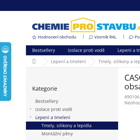
Přejít
na
obsah
Hodnocení obchodu
Vzorník RAL
Po
Bestsellery
Izolace proti vodě
Lepení a t
Domů
Lepení a tmelení
Tmely, silikony a le
P
CAS
o
Přeskočit
s
obs
Kategorie
kategorie
t
490106
r
Bestsellery
Průměr
Neoho
a
hodnoc
Izolace proti vodě
n
produk
Lepení a tmelení
n
je
í
Tmely, silikony a lepidla
0,0
p
z
Montážní pěny
5
a