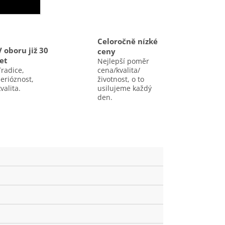
Celoročně nízké
V oboru již 30
ceny
let
Nejlepší poměr
Tradice,
cena/kvalita/
serióznost,
životnost, o to
valita.
usilujeme každý
den.