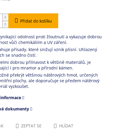
Přidat do košíku
ynikající odolnost proti žloutnutí a vykazuje dobrou
nost vůči chemikáliím a UV záření.
huje přísady, které snižují vznik plísní. Uhlazený
ch se snadno čistí.
elmi dobrou přilnavost k většině materiálů, je
kající i pro mramor a přírodní kámen.
ožné překrýt většinou nátěrových hmot, určených
vnitřní plochy, ale doporučuje se předem nátěrový
riál vyzkoušet.
 informace
cké dokumenty
SK
ZEPTAT SE
HLÍDAT