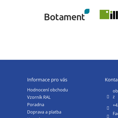
Z
á
p
a
Informace pro vás
Konta
t
Hodnocení obchodu
í
ob
z
Vzorník RAL
Poradna
+4
Doprava a platba
Fa