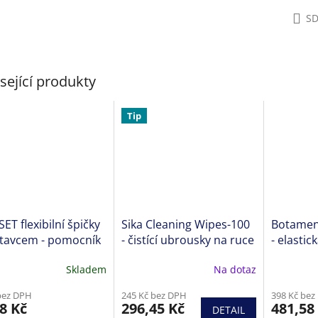
SD
sející produkty
Tip
SET flexibilní špičky
Sika Cleaning Wipes-100
Botament
stavcem - pomocník
- čistící ubrousky na ruce
- elastic
melení a lepení
a nářadí 50 ks
Skladem
Na dotaz
 přístupných
ěrné
Průměrné
cení
hodnocení
lů
bez DPH
245 Kč bez DPH
398 Kč bez
ktu
produktu
8 Kč
296,45 Kč
481,58
DETAIL
je