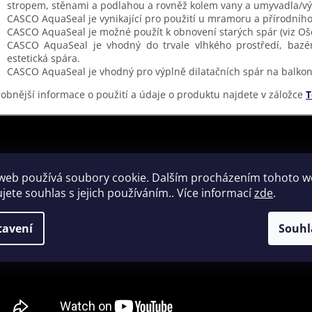
stropem, stěnami a podlahou a rovněž kolem vany a umyvadla/vý
CASCO AquaSeal je vynikající pro použití u mramoru a přírodníh
CASCO AquaSeal je možné použít k obnovení starých spár (viz Oše
CASCO AquaSeal je vhodný do trvale vlhkého prostředí, bazén
estetická spára.
CASCO AquaSeal je vhodný pro výplně dilatačních spár na balkon
obnější informace o použití a údaje o produktu najdete v záložce
T
web používá soubory cookie. Dalším procházením tohoto 
ujete souhlas s jejich používáním.. Více informací
zde
.
tavení
Souhl