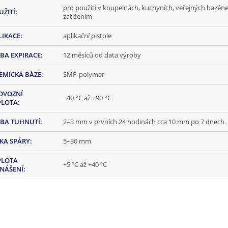
pro použití v koupelnách, kuchyních, veřejných bazén
UŽITÍ
:
zatížením
LIKACE
:
aplikační pistole
BA EXPIRACE
:
12 měsíců od data výroby
EMICKÁ BÁZE
:
SMP-polymer
OVOZNÍ
−40 °C až +90 °C
PLOTA
:
BA TUHNUTÍ
:
2–3 mm v prvních 24 hodinách cca 10 mm po 7 dnech.
ŘKA SPÁRY
:
5–30 mm
PLOTA
+5 ºC až +40 ºC
NÁŠENÍ
: