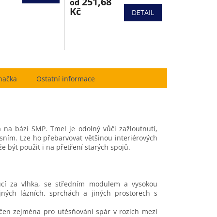
251,68
od
5,0
Kč
DETAIL
z
5
hvězdiček.
načka
Ostatní informace
ta na bázi SMP. Tmel je odolný vůči zažloutnutí,
sním. Lze ho přebarvovat většinou interiérových
 být použit i na přetření starých spojů.
ucí za vlhka, se středním modulem a vysokou
ejných lázních, sprchách a jiných prostorech s
rčen zejména pro utěsňování spár v rozích mezi