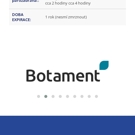
parozábrana:
:
cca 2 hodiny cca 4 hodiny
DOBA
1 rok (nesmí zmrznout)
EXPIRACE
:
Z
á
p