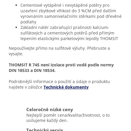
Cementové vytápěné i nevytápěné potěry pro
uzavření zbytkové vlhkost do 3 %CM před dalším
vyrovnáním samonivelačními stěrkami pod dřevěné
podlahy
Základní nátěr zabraňující prašnosti kalcium-
sulfátových a cementových potěrů před přímým
lepením elastickými parketovými lepidly THOMSIT
Nepoužívejte přímo na sulfitové výluhy. Přebruste a
vysajte.
THOMSIT R 745 není izolace proti vodě podle normy
DIN 18533 a DIN 18534.
Podrobnější informace o použití a údaje o produktu
najdete v záložce
Technické dokumenty
Celoročně nízké ceny
Nejlepší poměr cena/kvalita/životnost, o to
usilujeme každý den.
Technický servis