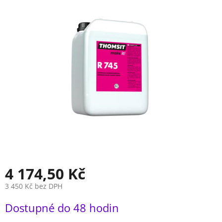
je
0,0
z
5
hvězdiček.
4 174,50 Kč
3 450 Kč bez DPH
Měrná
Dostupné do 48 hodin
cena: