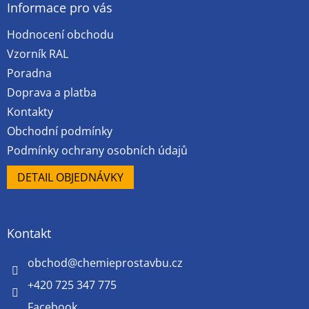
a
Informace pro vás
t
Hodnocení obchodu
í
Vzorník RAL
Poradna
Doprava a platba
Kontakty
Obchodní podmínky
Podmínky ochrany osobních údajů
DETAIL OBJEDNÁVKY
Kontakt
obchod
@
chemieprostavbu.cz
+420 725 347 775
Facebook