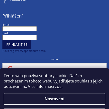
Přihlášení
E-mail
Heslo
PŘIHLÁSIT SE
Nová registrace
Zapomenuté heslo
nebo
Přihlásit se přes Google
Tento web používá soubory cookie. Dalším
procházením tohoto webu vyjadřujete souhlas s jejich
Přihlásit se přes Seznam
používáním.. Více informací
zde
.
Nastavení
Vytvořil Shoptet