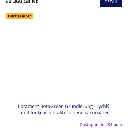
360,58 Kč
od
DETAIL
Udržitelnost
Botament BotaGreen Grundierung - rychlý,
multifunkční kontaktní a penetrační nátěr
Dostupné do 48 hodin