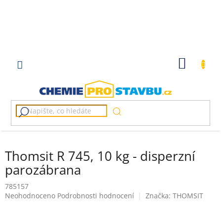
Přejít
na
obsah
NÁKUP
KOŠÍK
Thomsit R 745, 10 kg - disperzní
parozábrana
785157
Průměrné
Neohodnoceno
Podrobnosti hodnocení
Značka:
THOMSIT
hodnocení
produktu