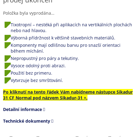
cena:
Položka byla vyprodána…
Tixotropní – nestéká při aplikacích na vertikálních plochách
nebo nad hlavou.
Výborná přídržnost k většině stavebních materiálů.
Komponenty mají odlišnou barvu pro snazší orientaci
během míchání.
Nepropustný pro páry a tekutiny.
Vysoce odolný proti abrazi.
Použití bez primeru.
Vytvrzuje bez smršťování.
Po kliknutí na tento řádek Vám nabídneme nástupce Sikadur
31 CF Normal pod názvem Sikadur-31 +.
Detailní informace
Technické dokumenty