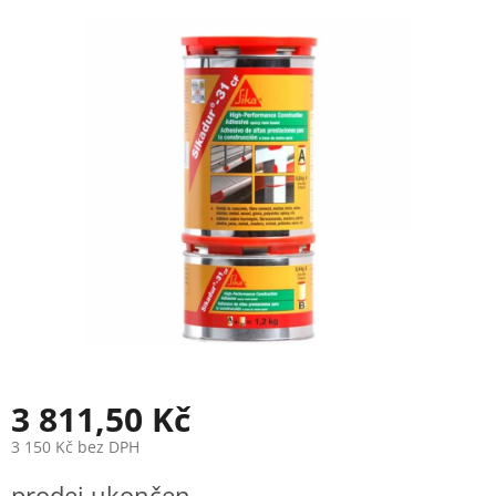
produktu
je
0,0
z
5
hvězdiček.
3 811,50 Kč
3 150 Kč bez DPH
Měrná
prodej ukončen