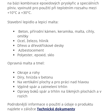
na bázi kombinace epoxidových pryskyřic a speciálních
plniv, vyvinuté pro použití při teplotním rozsahu mezi
+10°C a +30°C.
Stavební lepidlo a lepicí malta:
Beton, přírodní kámen, keramika, malta, cíhly,
omítky
Ocel, železo, hliník
Dřevo a dřevotřískové desky
Azbestocement
Polyester, epoxid, sklo
Opravná malta a tmel:
Okraje a rohy
Díry, hnízda v betonu
Na vertikální plochy a pro práci nad hlavou
Výplně spár a zatmelení trhlin
Opravy boků spár a trhlin na šikmých plochách a v
rozích
Podrobnější informace o použití a údaje o produktu
najdete v záložce
Technické dokumenty