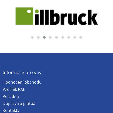
Z
á
p
a
Informace pro vás
t
Hodnocení obchodu
í
Vzorník RAL
Poradna
Doprava a platba
Kontakty