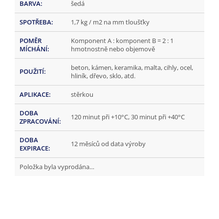
BARVA
:
šedá
SPOTŘEBA
:
1,7 kg / m2 na mm tloušťky
POMĚR
Komponent A : komponent B = 2 : 1
MÍCHÁNÍ
:
hmotnostně nebo objemově
beton, kámen, keramika, malta, cihly, ocel,
POUŽITÍ
:
hliník, dřevo, sklo, atd.
APLIKACE
:
stěrkou
DOBA
120 minut při +10°C, 30 minut při +40°C
ZPRACOVÁNÍ
:
DOBA
12 měsíců od data výroby
EXPIRACE
:
Položka byla vyprodána…