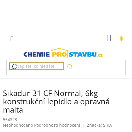
Přejít
na
obsah
NÁKUP
KOŠÍK
Sikadur-31 CF Normal, 6kg -
konstrukční lepidlo a opravná
malta
564323
Průměrné
Neohodnoceno
Podrobnosti hodnocení
Značka:
SIKA
hodnocení