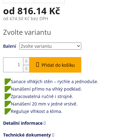
od
816.14 Kč
od
674.50 Kč
bez DPH
Měrná
Zvolte variantu
cena:
Balení
Přidat do košíku
Sanace vlhkých stěn – rychle a jednoduše.
Nanášení přímo na vlhký podklad.
Zpracovatelná ručně i strojně.
Nanášení 20 mm v jedné vrstvě.
Reguluje vlhkost a klima.
Detailní informace
Technické dokumenty