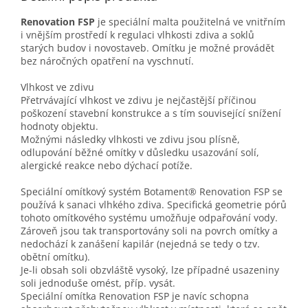
Renovation FSP
je speciální malta použitelná ve vnitřním
i vnějším prostředí k regulaci vlhkosti zdiva a soklů
starých budov i novostaveb. Omítku je možné provádět
bez náročných opatření na vyschnutí.
Vlhkost ve zdivu
Přetrvávající vlhkost ve zdivu je nejčastější příčinou
poškození stavební konstrukce a s tím související snížení
hodnoty objektu.
Možnými následky vlhkosti ve zdivu jsou plísně,
odlupování běžné omítky v důsledku usazování solí,
alergické reakce nebo dýchací potíže.
Speciální omítkový systém Botament® Renovation FSP se
používá k sanaci vlhkého zdiva. Specifická geometrie pórů
tohoto omítkového systému umožňuje odpařování vody.
Zároveň jsou tak transportovány soli na povrch omítky a
nedochází k zanášení kapilár (nejedná se tedy o tzv.
obětní omítku).
Je-li obsah soli obzvláště vysoký, lze případné usazeniny
soli jednoduše omést, příp. vysát.
Speciální omítka Renovation FSP je navíc schopna