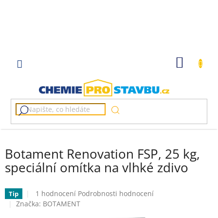
Přejít
na
obsah
NÁKUP
KOŠÍK
Botament Renovation FSP, 25 kg,
speciální omítka na vlhké zdivo
Průměrné
1 hodnocení
Podrobnosti hodnocení
Tip
hodnocení
Značka:
BOTAMENT
produktu