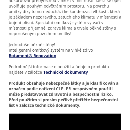
absorbovat přebytečnou vlhkost v místnosti, která se opět
uvolňuje pouhým odvětráním prostoru. Na povrchu
omítky díky tomu nedochází ke kondenzaci vlhkosti, která
je základem nezdravého, zatuchlého klimatu v místnosti a
bujení plísní. Speciální omítkový systém vytváří v
místnosti příjemné, zdravé klima a trvale pěkné stěny s
neporušeným povrchem omítky!
Jednoduše pěkné stěny!
Inteligentní omítkový systém na vlhké zdivo
Botament® Renovation
Podrobnější informace o použití a údaje o produktu
najdete v záložce
Technické dokumenty
Produkt obsahuje nebezpečné látky a je klasifikován a
označen podle nařízení CLP. Při nesprávném použití
může představovat zdravotní a bezpečnostní riziko.
Před použitím si prosím pečlivě přečtěte bezpečnostní
list v záložce technické dokumenty.