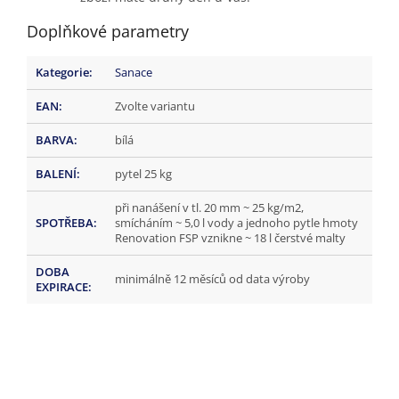
Doplňkové parametry
Kategorie
:
Sanace
EAN
:
Zvolte variantu
BARVA
:
bílá
BALENÍ
:
pytel 25 kg
při nanášení v tl. 20 mm ~ 25 kg/m2,
SPOTŘEBA
:
smícháním ~ 5,0 l vody a jednoho pytle hmoty
Renovation FSP vznikne ~ 18 l čerstvé malty
DOBA
minimálně 12 měsíců od data výroby
EXPIRACE
: