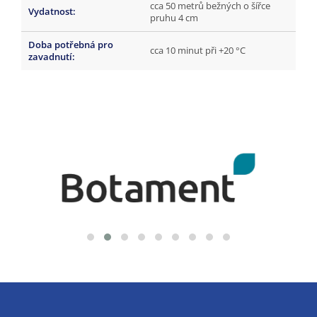
cca 50 metrů bežných o šířce
Vydatnost
:
pruhu 4 cm
Doba potřebná pro
cca 10 minut při +20 °C
zavadnutí
:
Z
á