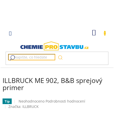
Přejít
na
obsah
NÁKUP
KOŠÍK
ILLBRUCK ME 902, B&B sprejový
primer
Průměrné
Neohodnoceno
Podrobnosti hodnocení
Tip
hodnocení
Značka:
ILLBRUCK
produktu