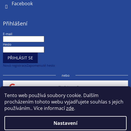
Facebook
Přihlášení
E-mail
Heslo
PŘIHLÁSIT SE
Nová registrace
Zapomenuté heslo
nebo
Přihlásit se přes Google
Tento web používá soubory cookie. Dalším
procházením tohoto webu vyjadřujete souhlas s jejich
Přihlásit se přes Seznam
používáním.. Více informací
zde
.
Nastavení
Vytvořil Shoptet