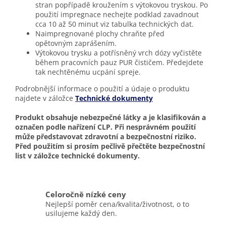
stran popřípadě kroužením s výtokovou tryskou. Po
použití impregnace nechejte podklad zavadnout
cca 10 až 50 minut viz tabulka technických dat.
Naimpregnované plochy chraňte před
opětovným zaprášením.
Výtokovou trysku a potřísněný vrch dózy vyčistěte
během pracovních pauz PUR čističem. Předejdete
tak nechtěnému ucpání spreje.
Podrobnější informace o použití a údaje o produktu
najdete v záložce
Technické dokumenty
Produkt obsahuje nebezpečné látky a je klasifikován a
označen podle nařízení CLP. Při nesprávném použití
může představovat zdravotní a bezpečnostní riziko.
Před použitím si prosím pečlivě přečtěte bezpečnostní
list v záložce technické dokumenty.
Celoročně nízké ceny
Nejlepší poměr cena/kvalita/životnost, o to
usilujeme každý den.