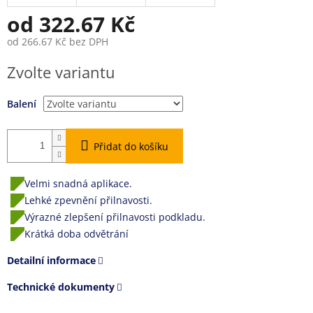
od
322.67 Kč
od
266.67 Kč
bez DPH
Měrná
Zvolte variantu
cena:
Balení
Přidat do košíku
Velmi snadná aplikace.
Lehké zpevnění přilnavosti.
Výrazné zlepšení přilnavosti podkladu.
Krátká doba odvětrání
Detailní informace
Technické dokumenty