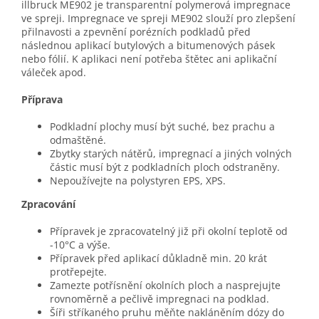
illbruck ME902 je transparentní polymerová impregnace
ve spreji. Impregnace ve spreji ME902 slouží pro zlepšení
přilnavosti a zpevnění porézních podkladů před
následnou aplikací butylových a bitumenových pásek
nebo fólií. K aplikaci není potřeba štětec ani aplikační
váleček apod.
Příprava
Podkladní plochy musí být suché, bez prachu a
odmaštěné.
Zbytky starých nátěrů, impregnací a jiných volných
částic musí být z podkladních ploch odstraněny.
Nepoužívejte na polystyren EPS, XPS.
Zpracování
Přípravek je zpracovatelný již při okolní teplotě od
-10°C a výše.
Přípravek před aplikací důkladně min. 20 krát
protřepejte.
Zamezte potřísnění okolních ploch a nasprejujte
rovnoměrně a pečlivě impregnaci na podklad.
Šíři stříkaného pruhu měňte nakláněním dózy do