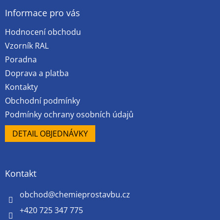
p
a
Informace pro vás
t
Hodnocení obchodu
í
Vzorník RAL
Poradna
Doprava a platba
Kontakty
Obchodní podmínky
Podmínky ochrany osobních údajů
DETAIL OBJEDNÁVKY
Kontakt
obchod
@
chemieprostavbu.cz
+420 725 347 775