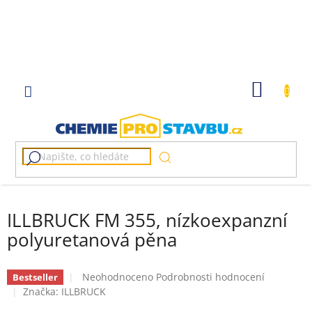
Přejít
na
obsah
NÁKUP
KOŠÍK
ILLBRUCK FM 355, nízkoexpanzní
polyuretanová pěna
Průměrné
Neohodnoceno
Podrobnosti hodnocení
Bestseller
hodnocení
Značka:
ILLBRUCK
produktu