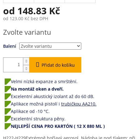
od
148.83 Kč
od
123.00 Kč
bez DPH
Měrná
Zvolte variantu
cena:
Balení
Přidat do košíku
Velmi nízká expanze a smrštění.
Na montáž oken a dveří.
Excelentní akustický izolant až do 60 dB.
Aplikace možná pistolí i
trubičkou AA210.
Aplikace od -10 °C.
Excelentní struktura pěny.
NEJLEPŠÍ CENA PRO KARTÓN ( 12 X 880 ML )
H222-H229Extrémně hořlavý aerosol. Nádoba je pod tlakem: při