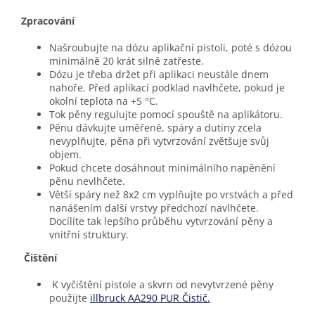
Zpracování
Našroubujte na dózu aplikační pistoli, poté s dózou
minimálně 20 krát silně zatřeste.
Dózu je třeba držet při aplikaci neustále dnem
nahoře. Před aplikací podklad navlhčete, pokud je
okolní teplota na +5 °C.
Tok pěny regulujte pomocí spouště na aplikátoru.
Pěnu dávkujte uměřeně, spáry a dutiny zcela
nevyplňujte, pěna při vytvrzování zvětšuje svůj
objem.
Pokud chcete dosáhnout minimálního napěnění
pěnu nevlhčete.
Větší spáry než 8x2 cm vyplňujte po vrstvách a před
nanášením další vrstvy předchozí navlhčete.
Docílíte tak lepšího průběhu vytvrzování pěny a
vnitřní struktury.
Čištění
K vyčištění pistole a skvrn od nevytvrzené pěny
použijte
illbruck AA290 PUR Čistič.