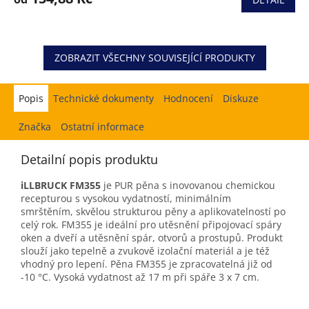
je
5,0
z
5
hvězdiček.
ZOBRAZIT VŠECHNY SOUVISEJÍCÍ PRODUKTY
Popis
Hodnocení
Diskuze
Značka
Ostatní informace
Detailní popis produktu
iLLBRUCK FM355
je PUR pěna s inovovanou chemickou
recepturou s vysokou vydatností, minimálním
smrštěním, skvělou strukturou pěny a aplikovatelností po
celý rok. FM355 je ideální pro utěsnění připojovací spáry
oken a dveří a utěsnění spár, otvorů a prostupů. Produkt
slouží jako tepelně a zvukově izolační materiál a je též
vhodný pro lepení. Pěna FM355 je zpracovatelná již od
-10 °C. Vysoká vydatnost až 17 m při spáře 3 x 7 cm.