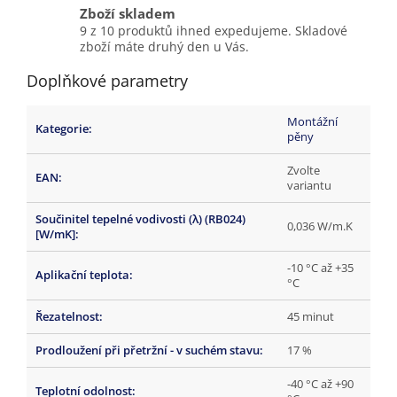
Zboží skladem
9 z 10 produktů ihned expedujeme. Skladové
zboží máte druhý den u Vás.
Doplňkové parametry
Montážní
Kategorie
:
pěny
Zvolte
EAN
:
variantu
Součinitel tepelné vodivosti (λ) (RB024)
0,036 W/m.K
[W/mK]
:
-10 °C až +35
Aplikační teplota
:
°C
Řezatelnost
:
45 minut
Prodloužení při přetržní - v suchém stavu
:
17 %
-40 °C až +90
Teplotní odolnost
: