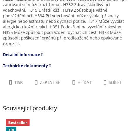
zahřívání se může roztrhnout. H332 Zdraví škodlivý při
vdechování. H315 Dráždí kůži. H319 Způsobuje vážné
podráždění očí. H334 Při vdechování může vyvolat příznaky
alergie nebo astmatu nebo dýchací potíže. H317 Může vyvolat
alergickou kožní reakci. H351 Podezření na vyvolání rakoviny.
H335 Může způsobit podráždění dýchacích cest. H373 Může
způsobit poškození orgánů při prodloužené nebo opakované
expozici.
Detailní informace
Technické dokumenty
TISK
ZEPTAT SE
HLÍDAT
SDÍLET
Související produkty
Bestseller
Tip