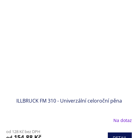
z
5
hvězdiček.
ILLBRUCK FM 310 - Univerzální celoroční pěna
Na dotaz
Průměrné
hodnocení
od 128 Kč bez DPH
produktu
154,88 Kč
od
DETAIL