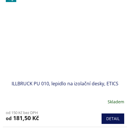
ILLBRUCK PU 010, lepidlo na izolační desky, ETICS
Skladem
Průměrné
hodnocení
od 150 Kč bez DPH
produktu
181,50 Kč
od
DETAIL
je
5,0