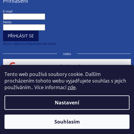
Přihlášení
E-mail
Heslo
PŘIHLÁSIT SE
Nová registrace
Zapomenuté heslo
nebo
Přihlásit se přes Google
Tento web používá soubory cookie. Dalším
procházením tohoto webu vyjadřujete souhlas s jejich
Přihlásit se přes Seznam
používáním.. Více informací
zde
.
Nastavení
Vytvořil Shoptet
Souhlasím
Copyright 2026
chemieprostavbu.cz
. Všechna práva vyhrazena.