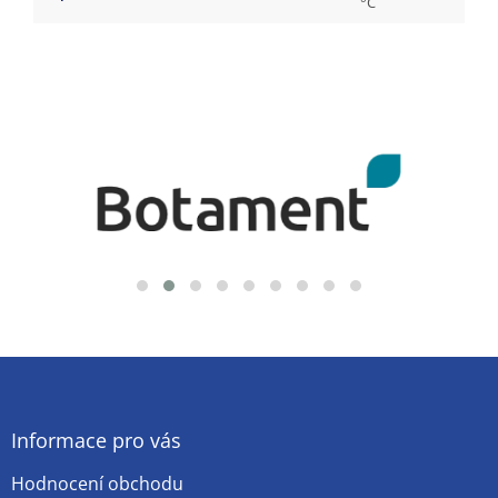
°C
Z
á
p
a
Informace pro vás
t
Hodnocení obchodu
í