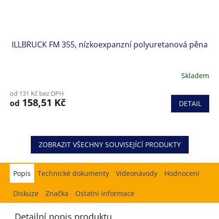
ILLBRUCK FM 355, nízkoexpanzní polyuretanová pěna
Skladem
od 131 Kč bez DPH
158,51 Kč
od
DETAIL
ZOBRAZIT VŠECHNY SOUVISEJÍCÍ PRODUKTY
Popis
Hodnocení
Diskuze
Značka
Ostatní informace
Detailní popis produktu