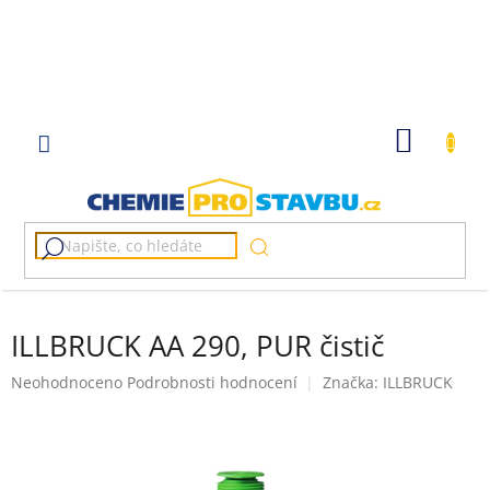
Přejít
na
obsah
NÁKUP
KOŠÍK
ILLBRUCK AA 290, PUR čistič
Průměrné
Neohodnoceno
Podrobnosti hodnocení
Značka:
ILLBRUCK
hodnocení
produktu
je
0,0
z