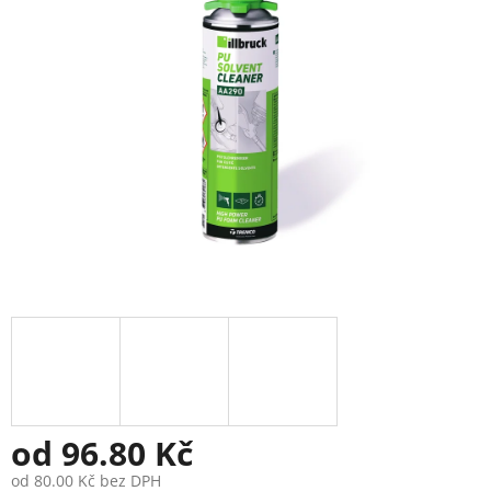
5
hvězdiček.
od
96.80 Kč
od
80.00 Kč
bez DPH