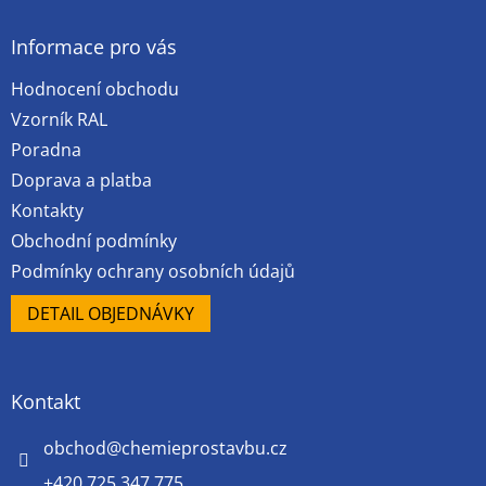
p
a
Informace pro vás
t
Hodnocení obchodu
í
Vzorník RAL
Poradna
Doprava a platba
Kontakty
Obchodní podmínky
Podmínky ochrany osobních údajů
DETAIL OBJEDNÁVKY
Kontakt
obchod
@
chemieprostavbu.cz
+420 725 347 775