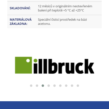
12 měsíců v originálním neotevřeném
SKLADOVÁNÍ
:
balení při teplotě +5 °C až +25°C
MATERIÁLOVÁ
Speciální čisticí prostředek na bázi
ZÁKLADNA
:
acetonu.
Z
á