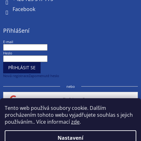
Facebook
Přihlášení
E-mail
Heslo
PŘIHLÁSIT SE
Nová registrace
Zapomenuté heslo
nebo
Přihlásit se přes Google
Tento web používá soubory cookie. Dalším
procházením tohoto webu vyjadřujete souhlas s jejich
Přihlásit se přes Seznam
používáním.. Více informací
zde
.
Nastavení
Vytvořil Shoptet