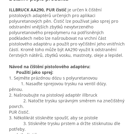
ILLBRUCK AA290, PUR čistič
je určen k čištění
pistolových adaptérů určených pro aplikaci
polyuretanových pěn. Čistič lze používat jako sprej pro
odstranění vnějších zbytků nevytvrzeného
polyuretanového prepolymeru na potřísněných
podkladech nebo lze našroubovat na vrchní část
pistolového adaptéru a použít pro vyčištění jeho vnitřních
částí. Kromě toho může být AA290 využit k odstranění
čerstvých nátěrů, zbytků vosku, mastnoty, oleje a lepidel.
Návod na čištění pistolového adaptéru:
Použití jako sprej:
1. Sejměte prázdnou dózu s polyuretanovou
1. Nasaďte sprejovou trysku na ventil dózy.
pěnou.
2. Našroubujte na pistolový adaptér illbruck
2. Natočte trysku správným směrem na znečištěný
povrch.
PUR čistič.
3. Několikrát stiskněte spoušť, aby se pistole
3. Stiskněte trysku prstem a držte stisknutou dle
potřeby.