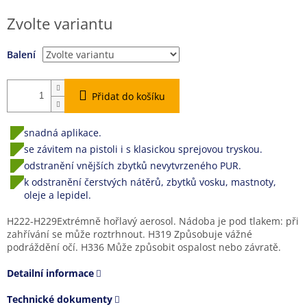
Měrná
Zvolte variantu
cena:
Balení
Přidat do košíku
snadná aplikace.
se závitem na pistoli i s klasickou sprejovou tryskou.
odstranění vnějších zbytků nevytvrzeného PUR.
k odstranění čerstvých nátěrů, zbytků vosku, mastnoty,
oleje a lepidel.
H222-H229Extrémně hořlavý aerosol. Nádoba je pod tlakem: při
zahřívání se může roztrhnout. H319 Způsobuje vážné
podráždění očí. H336 Může způsobit ospalost nebo závratě.
Detailní informace
Technické dokumenty