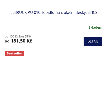
ILLBRUCK PU 010, lepidlo na izolační desky, ETICS
Skladem
Průměrné
hodnocení
od 150 Kč bez DPH
produktu
181,50 Kč
od
DETAIL
je
5,0
z
Bestseller
5
hvězdiček.