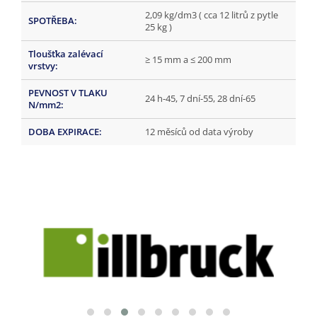
2,09 kg/dm3 ( cca 12 litrů z pytle
SPOTŘEBA
:
25 kg )
Tloušťka zalévací
≥ 15 mm a ≤ 200 mm
vrstvy
:
PEVNOST V TLAKU
24 h-45, 7 dní-55, 28 dní-65
N/mm2
:
DOBA EXPIRACE
:
12 měsíců od data výroby