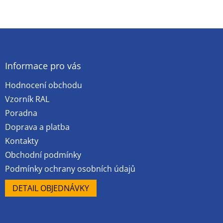
Z
á
p
a
Informace pro vás
t
Hodnocení obchodu
í
Vzorník RAL
Poradna
Doprava a platba
Kontakty
Obchodní podmínky
Podmínky ochrany osobních údajů
DETAIL OBJEDNÁVKY