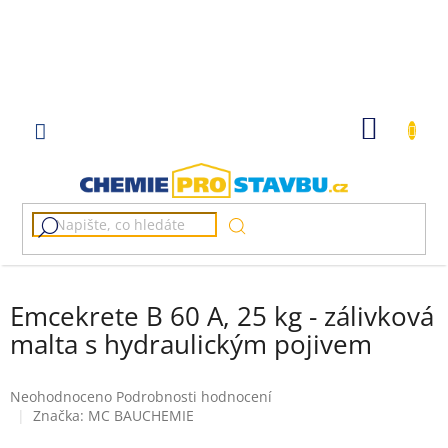
Přejít
na
obsah
NÁKUP
KOŠÍK
Emcekrete B 60 A, 25 kg - zálivková
malta s hydraulickým pojivem
Průměrné
Neohodnoceno
Podrobnosti hodnocení
hodnocení
Značka:
MC BAUCHEMIE
produktu