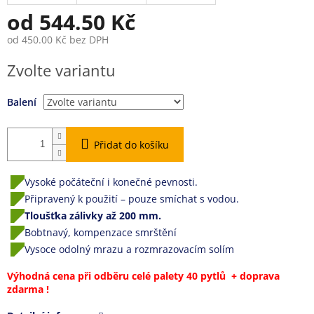
od
544.50 Kč
od
450.00 Kč
bez DPH
Měrná
Zvolte variantu
cena:
Balení
Přidat do košíku
Vysoké počáteční i konečné pevnosti.
Připravený k použití – pouze smíchat s vodou.
Tloušťka zálivky až 200 mm.
Bobtnavý, kompenzace smrštění
Vysoce odolný mrazu a rozmrazovacím solím
Výhodná cena při odběru celé palety 40 pytlů + doprava
zdarma !