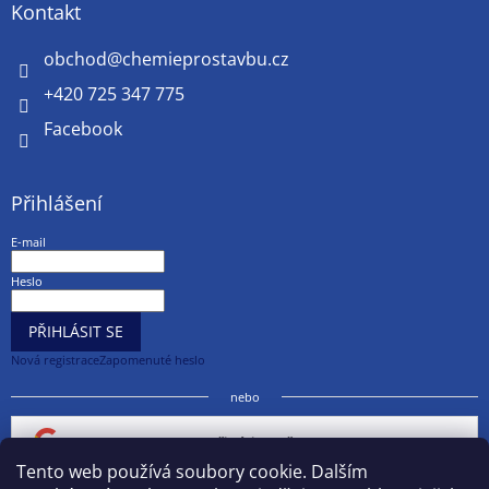
Kontakt
obchod
@
chemieprostavbu.cz
+420 725 347 775
Facebook
Přihlášení
E-mail
Heslo
PŘIHLÁSIT SE
Nová registrace
Zapomenuté heslo
nebo
Přihlásit se přes Google
Tento web používá soubory cookie. Dalším