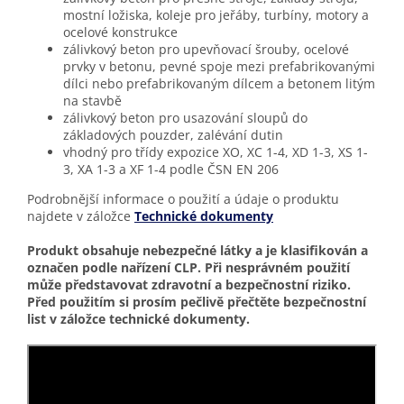
mostní ložiska, koleje pro jeřáby, turbíny, motory a
ocelové konstrukce
zálivkový beton pro upevňovací šrouby, ocelové
prvky v betonu, pevné spoje mezi prefabrikovanými
dílci nebo prefabrikovaným dílcem a betonem litým
na stavbě
zálivkový beton pro usazování sloupů do
základových pouzder, zalévání dutin
vhodný pro třídy expozice XO, XC 1-4, XD 1-3, XS 1-
3, XA 1-3 a XF 1-4 podle ČSN EN 206
Podrobnější informace o použití a údaje o produktu
najdete v záložce
Technické dokumenty
Produkt obsahuje nebezpečné látky a je klasifikován a
označen podle nařízení CLP. Při nesprávném použití
může představovat zdravotní a bezpečnostní riziko.
Před použitím si prosím pečlivě přečtěte bezpečnostní
list v záložce technické dokumenty.