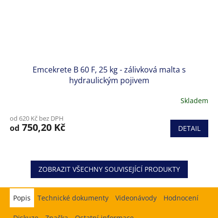
Emcekrete B 60 F, 25 kg - zálivková malta s
hydraulickým pojivem
Skladem
od 620 Kč bez DPH
750,20 Kč
od
DETAIL
ZOBRAZIT VŠECHNY SOUVISEJÍCÍ PRODUKTY
Popis
Hodnocení
Diskuze
Značka
Ostatní informace