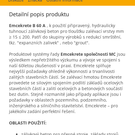
Detailní popis produktu
Emcekrete B 60 A
, k použití připravený, hydraulicky
tuhnoucí zálivkový beton pro tloušťku zalévací vrstvy mm
≥ 15 ≤ 200. Patří do skupiny výrobků s redukcí smrštění,
tkz. "expanzních zalivek" , nebo "grout".
Produktové systémy řady
Emcekrete společnosti MC
jsou
výsledkem nepřetržitého výzkumu a vývoje ve spojení s
naší 60letou zkušeností v praxi. Emcekrete splňuje
nejvyšší požadavky ohledně výkonnosti a trvanlivosti
zalitých stavebních částí. Se zalévací hmotou Emcekrete
provedete se silovým spojením podlití základů ocelových
stavebních částí a zalití ocelových a betonových součástí
bez dutin. Stejně rozmanité jako případy aplikace jsou i
požadavky v oblastech pozemního, podzemního,
inženýrského a silničního stavitelství. Emcekrete – pro
jakékoliv zadání perfektní řešení.
OBLASTI POUŽITÍ:
zálivkový beton pro přesné stroje, základy strojů,