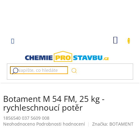
Přejít
na
obsah
NÁKUP
KOŠÍK
Botament M 54 FM, 25 kg -
rychleschnoucí potěr
1856540 037 5609 008
Průměrné
Neohodnoceno
Podrobnosti hodnocení
Značka:
BOTAMENT
hodnocení
produktu