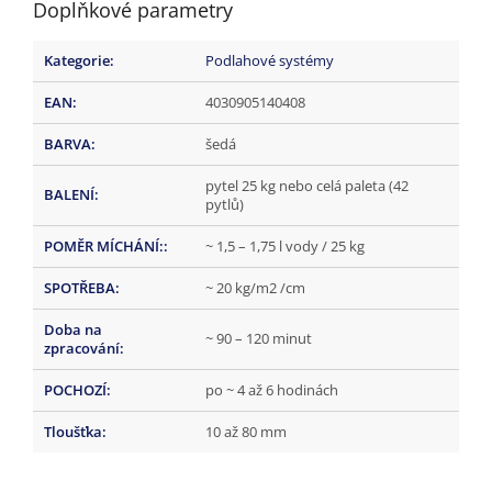
Doplňkové parametry
Kategorie
:
Podlahové systémy
EAN
:
4030905140408
BARVA
:
šedá
pytel 25 kg nebo celá paleta (42
BALENÍ
:
pytlů)
POMĚR MÍCHÁNÍ:
:
~ 1,5 – 1,75 l vody / 25 kg
SPOTŘEBA
:
~ 20 kg/m2 /cm
Doba na
~ 90 – 120 minut
zpracování
:
POCHOZÍ
:
po ~ 4 až 6 hodinách
Tloušťka
:
10 až 80 mm