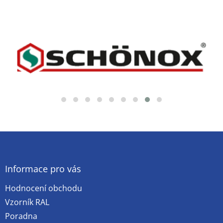
Z
á
p
a
Informace pro vás
t
Hodnocení obchodu
í
Vzorník RAL
Poradna