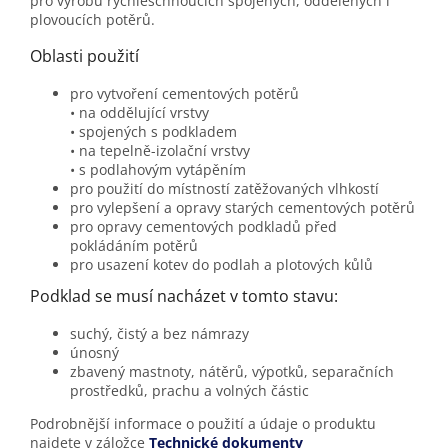
pro výrobu rychleschnoucích spojených, oddělených i
plovoucích potěrů.
Oblasti použití
pro vytvoření cementových potěrů
• na oddělující vrstvy
• spojených s podkladem
• na tepelně-izolační vrstvy
• s podlahovým vytápěním
pro použití do místností zatěžovaných vlhkostí
pro vylepšení a opravy starých cementových potěrů
pro opravy cementových podkladů před
pokládáním potěrů
pro usazení kotev do podlah a plotových kůlů
Podklad se musí nacházet v tomto stavu:
suchý, čistý a bez námrazy
únosný
zbavený mastnoty, nátěrů, výpotků, separačních
pro
středků, prachu a volných částic
Podrobnější informace o použití a údaje o produktu
najdete v záložce
Technické dokumenty