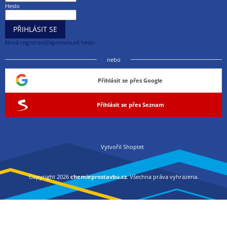
Heslo
PŘIHLÁSIT SE
Nová registrace
Zapomenuté heslo
nebo
Přihlásit se přes Google
Přihlásit se přes Seznam
Vytvořil Shoptet
Copyright 2026
chemieprostavbu.cz
. Všechna práva vyhrazena.