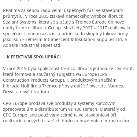
RPM má za sebou řadu velmi úspěšných fúzí ve stavebním
průmyslu. V roce 2005 získává německého výrobce illbruck
Sealant Systems, která se slučuje s Tremco Europe do nové
entity tremco illbruck Group. Mezi lety 2007 – 2017 realizovala
společnost mnoho akvizicí a přinesla do skupiny takové firmy
jako jsou Firetherm Intumescent & Insulation Supplies Ltd. a
Adhere Industrial Tapes Ltd.
...K EFEKTIVNÍ SPOLUPRÁCI
V roce 2019 byla společnost tremco illbruck jednou ze čtyř entit,
která formovala současný subjekt CPG Europe (CPG =
Construction Products Group). K produktovým značkám
illbruck, Nullifire a Tremco přibyly další: Flowcrete, Vandex,
Dryvit a nově i Nudura.
CPG Europe prodává své produkty a systémy koncovým
zpracovatelům a distributorům ve 130 zemích. Materiály od
CPG Europe jsou používány zejména ve stavebnictví při
realizacích nových i starších budov a pozemních infrastruktur.