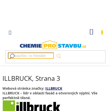
Přejít
na
obsah
NÁKUP
KOŠÍK
ILLBRUCK
, Strana 3
Webová stránka značky:
ILLBRUCK
ILLBRUCK – lídr v oblasti fasád a otvorových výplní. Vše
perfektně těsné.