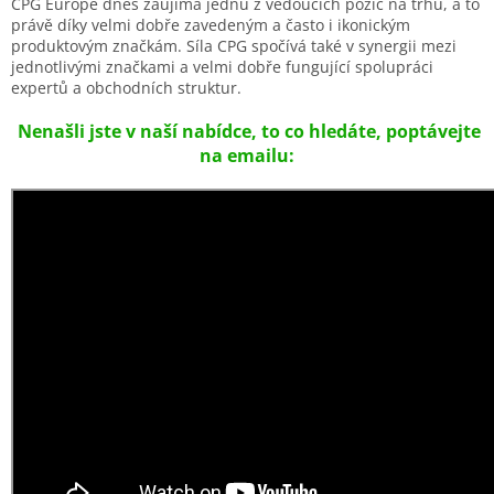
CPG Europe dnes zaujímá jednu z vedoucích pozic na trhu, a to
právě díky velmi dobře zavedeným a často i ikonickým
produktovým značkám. Síla CPG spočívá také v synergii mezi
jednotlivými značkami a velmi dobře fungující spolupráci
expertů a obchodních struktur.
Nenašli jste v naší nabídce, to co hledáte, poptávejte
na emailu: