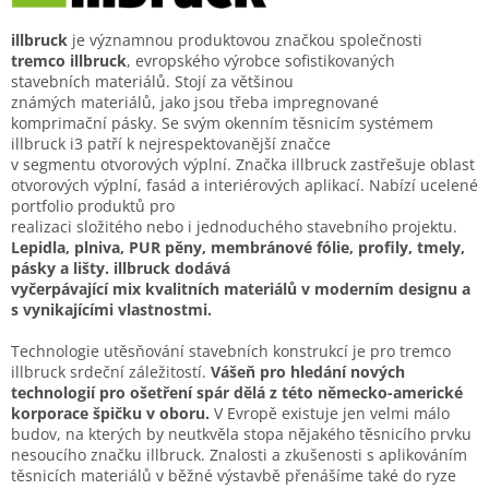
illbruck
je významnou produktovou značkou společnosti
tremco illbruck
, evropského výrobce sofistikovaných
stavebních materiálů. Stojí za většinou
známých materiálů, jako jsou třeba impregnované
komprimační pásky. Se svým okenním těsnicím systémem
illbruck i3 patří k nejrespektovanější značce
v segmentu otvorových výplní. Značka illbruck zastřešuje oblast
otvorových výplní, fasád a interiérových aplikací. Nabízí ucelené
portfolio produktů pro
realizaci složitého nebo i jednoduchého stavebního projektu.
Lepidla, plniva, PUR pěny, membránové fólie, profily, tmely,
pásky a lišty. illbruck dodává
vyčerpávající mix kvalitních materiálů v moderním designu a
s vynikajícími vlastnostmi.
Technologie utěsňování stavebních konstrukcí je pro tremco
illbruck srdeční záležitostí.
Vášeň pro hledání nových
technologií pro ošetření spár dělá z této německo-americké
korporace špičku v oboru.
V Evropě existuje jen velmi málo
budov, na kterých by neutkvěla stopa nějakého těsnicího prvku
nesoucího značku illbruck. Znalosti a zkušenosti s aplikováním
těsnicích materiálů v běžné výstavbě přenášíme také do ryze