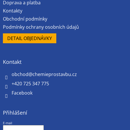
ý
Doprava a platba
p
Kontakty
i
Obchodní podmínky
s
u
Podmínky ochrany osobních údajů
DETAIL OBJEDNÁVKY
Kontakt
obchod
@
chemieprostavbu.cz
+420 725 347 775
Facebook
Přihlášení
E-mail