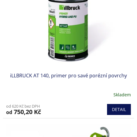
s
o
p
d
r
u
o
k
d
t
u
ů
k
t
ů
iLLBRUCK AT 140, primer pro savé porézní povrchy
Skladem
od 620 Kč bez DPH
DETAIL
750,20 Kč
od