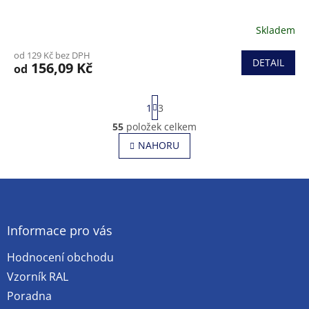
Skladem
od 129 Kč bez DPH
DETAIL
156,09 Kč
od
S
1
3
t
r
55
položek celkem
O
á
v
NAHORU
n
l
k
o
á
v
Z
d
á
a
á
n
c
p
í
í
a
Informace pro vás
p
t
r
Hodnocení obchodu
í
v
k
Vzorník RAL
y
Poradna
v