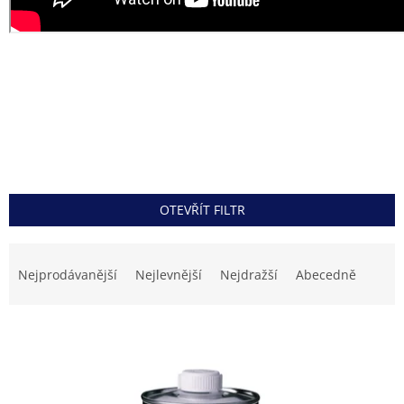
OTEVŘÍT FILTR
Ř
a
Nejprodávanější
Nejlevnější
Nejdražší
Abecedně
z
e
V
n
ý
í
p
p
i
r