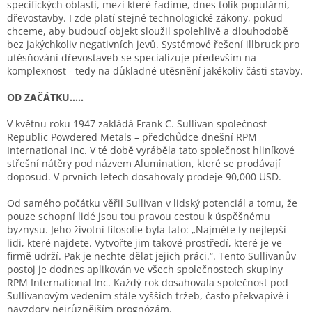
specifických oblastí, mezi které řadíme, dnes tolik populární,
dřevostavby. I zde platí stejné technologické zákony, pokud
chceme, aby budoucí objekt sloužil spolehlivě a dlouhodobě
bez jakýchkoliv negativních jevů. Systémové řešení illbruck pro
utěsňování dřevostaveb se specializuje především na
komplexnost - tedy na důkladné utěsnění jakékoliv části stavby.
OD ZAČÁTKU.....
V květnu roku 1947 zakládá Frank C. Sullivan společnost
Republic Powdered Metals – předchůdce dnešní RPM
International Inc. V té době vyráběla tato společnost hliníkové
střešní nátěry pod názvem Alumination, které se prodávají
doposud. V prvních letech dosahovaly prodeje 90,000 USD.
Od samého počátku věřil Sullivan v lidský potenciál a tomu, že
pouze schopní lidé jsou tou pravou cestou k úspěšnému
byznysu. Jeho životní filosofie byla tato: „Najměte ty nejlepší
lidi, které najdete. Vytvořte jim takové prostředí, které je ve
firmě udrží. Pak je nechte dělat jejich práci.“. Tento Sullivanův
postoj je dodnes aplikován ve všech společnostech skupiny
RPM International Inc. Každý rok dosahovala společnost pod
Sullivanovým vedením stále vyšších tržeb, často překvapivě i
navzdory nejrůznějším prognózám.