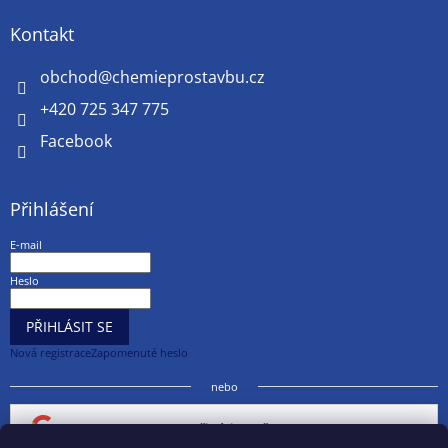
Kontakt
obchod
@
chemieprostavbu.cz
+420 725 347 775
Facebook
Přihlášení
E-mail
Heslo
PŘIHLÁSIT SE
Nová registrace
Zapomenuté heslo
nebo
Přihlásit se přes Google