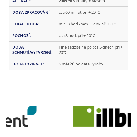
APLIKACE
:
váleček s krátkým vlasem
DOBA ZPRACOVÁNÍ
:
cca 60 minut při + 20°C
ČEKACÍ DOBA
:
min. 8 hod./max. 3 dny při + 20°C
POCHOZÍ
:
cca 8 hod. při + 20°C
DOBA
Plně zatížitelné po cca 5 dnech při +
SCHNUTÍ/VYTVRZENÍ
:
20°C
DOBA EXPIRACE
:
6 měsíců od data výroby