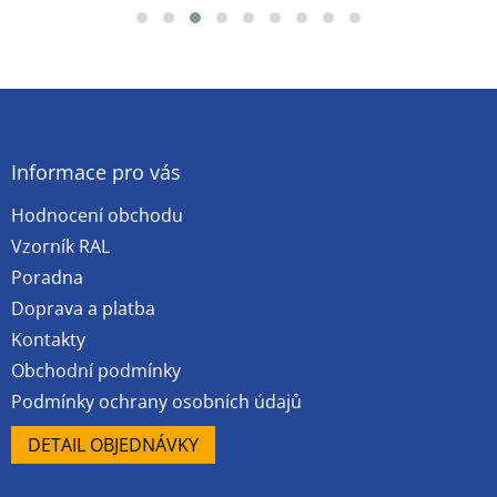
Z
á
p
a
Informace pro vás
t
Hodnocení obchodu
í
Vzorník RAL
Poradna
Doprava a platba
Kontakty
Obchodní podmínky
Podmínky ochrany osobních údajů
DETAIL OBJEDNÁVKY