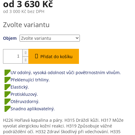
od
3 630 Kč
od
3 000 Kč
bez DPH
Měrná
Zvolte variantu
cena:
Objem
Přidat do košíku
UV odolný, vysoká odolnost vůči povětrnostním vlivům.
Překlenující trhliny.
Elastický.
Protiskluzový.
Otěruvzdorný.
Snadno aplikovatelný.
H226 Hořlavá kapalina a páry. H315 Dráždí kůži. H317 Může
vyvolat alergickou kožní reakci. H319 Způsobuje vážné
podráždění očí. H332 Zdraví škodlivý při vdechování. H335