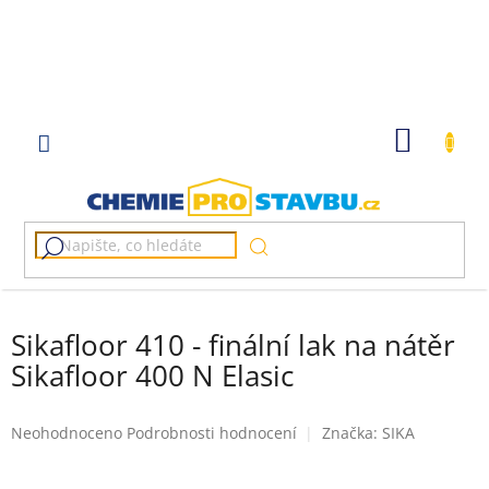
Přejít
na
obsah
NÁKUP
KOŠÍK
Sikafloor 410 - finální lak na nátěr
Sikafloor 400 N Elasic
Průměrné
Neohodnoceno
Podrobnosti hodnocení
Značka:
SIKA
hodnocení
produktu