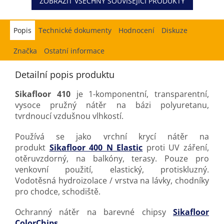
ZOBRAZIT VŠECHNY SOUVISEJÍCÍ PRODUKTY
Popis
Hodnocení
Diskuze
Značka
Ostatní informace
Detailní popis produktu
Sikafloor 410
je 1-komponentní, transparentní,
vysoce pružný nátěr na bázi polyuretanu,
tvrdnoucí vzdušnou vlhkostí.
Používá se jako vrchní krycí nátěr na
produkt
Sikafloor 400 N Elastic
proti UV záření,
otěruvzdorný, na balkóny, terasy. Pouze pro
venkovní použití, elastický, protiskluzný.
Vodotěsná hydroizolace / vrstva na lávky, chodníky
pro chodce, schodiště.
Ochranný nátěr na barevné chipsy
Sikafloor
ColorChips.