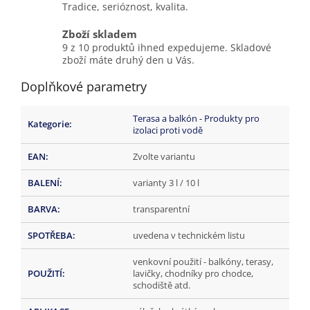
Tradice, serióznost, kvalita.
Zboží skladem
9 z 10 produktů ihned expedujeme. Skladové
zboží máte druhý den u Vás.
Doplňkové parametry
Terasa a balkón - Produkty pro
Kategorie
:
izolaci proti vodě
EAN
:
Zvolte variantu
BALENÍ
:
varianty 3 l / 10 l
BARVA
:
transparentní
SPOTŘEBA
:
uvedena v technickém listu
venkovní použití - balkóny, terasy,
POUŽITÍ
:
lavičky, chodníky pro chodce,
schodiště atd.